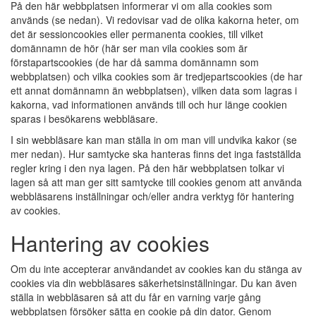
På den här webbplatsen informerar vi om alla cookies som
används (se nedan). Vi redovisar vad de olika kakorna heter, om
det är sessioncookies eller permanenta cookies, till vilket
domännamn de hör (här ser man vila cookies som är
förstapartscookies (de har då samma domännamn som
webbplatsen) och vilka cookies som är tredjepartscookies (de har
ett annat domännamn än webbplatsen), vilken data som lagras i
kakorna, vad informationen används till och hur länge cookien
sparas i besökarens webbläsare.
I sin webbläsare kan man ställa in om man vill undvika kakor (se
mer nedan). Hur samtycke ska hanteras finns det inga fastställda
regler kring i den nya lagen. På den här webbplatsen tolkar vi
lagen så att man ger sitt samtycke till cookies genom att använda
webbläsarens inställningar och/eller andra verktyg för hantering
av cookies.
Hantering av cookies
Om du inte accepterar användandet av cookies kan du stänga av
cookies via din webbläsares säkerhetsinställningar. Du kan även
ställa in webbläsaren så att du får en varning varje gång
webbplatsen försöker sätta en cookie på din dator. Genom