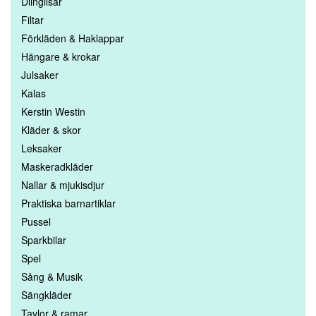
Diinglisar
Filtar
Förkläden & Haklappar
Hängare & krokar
Julsaker
Kalas
Kerstin Westin
Kläder & skor
Leksaker
Maskeradkläder
Nallar & mjukisdjur
Praktiska barnartiklar
Pussel
Sparkbilar
Spel
Sång & Musik
Sängkläder
Tavlor & ramar