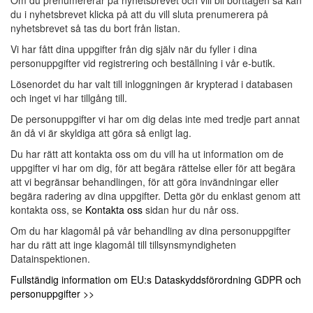
Om du prenumererar på nyhetsbrevet och vill bli borttagen så kan
du i nyhetsbrevet klicka på att du vill sluta prenumerera på
nyhetsbrevet så tas du bort från listan.
Vi har fått dina uppgifter från dig själv när du fyller i dina
personuppgifter vid registrering och beställning i vår e-butik.
Lösenordet du har valt till inloggningen är krypterad i databasen
och inget vi har tillgång till.
De personuppgifter vi har om dig delas inte med tredje part annat
än då vi är skyldiga att göra så enligt lag.
Du har rätt att kontakta oss om du vill ha ut information om de
uppgifter vi har om dig, för att begära rättelse eller för att begära
att vi begränsar behandlingen, för att göra invändningar eller
begära radering av dina uppgifter. Detta gör du enklast genom att
kontakta oss, se
Kontakta oss
sidan hur du når oss.
Om du har klagomål på vår behandling av dina personuppgifter
har du rätt att inge klagomål till tillsynsmyndigheten
Datainspektionen.
Fullständig information om EU:s Dataskyddsförordning GDPR och
personuppgifter >>