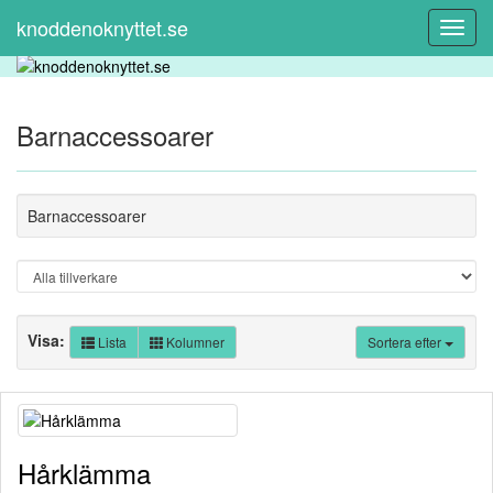
knoddenoknyttet.se
Toggl
Navig
Barnaccessoarer
Barnaccessoarer
Visa:
Lista
Kolumner
Sortera efter
Hårklämma