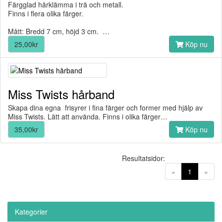
Färgglad hårklämma i trä och metall.
Finns i flera olika färger.
Mått: Bredd 7 cm, höjd 3 cm. …
25,00kr
Köp nu
Miss Twists hårband
Skapa dina egna frisyrer i fina färger och former med hjälp av
Miss Twists. Lätt att använda. Finns i olika färger…
35,00kr
Köp nu
Resultatsidor:
(current)
«
1
»
Kategorier