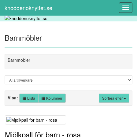
knoddenoknyttet.se
Toggl
Navig
Barnmöbler
Barnmöbler
Visa:
Lista
Kolumner
Sortera efter
Mjölkpall för barn - rosa