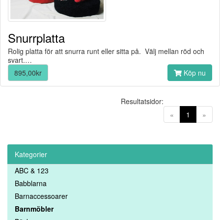
Snurrplatta
Rolig platta för att snurra runt eller sitta på. Välj mellan röd och
svart.…
895,00kr
Köp nu
Resultatsidor:
(current)
«
1
»
Kategorier
ABC & 123
Babblarna
Barnaccessoarer
Barnmöbler