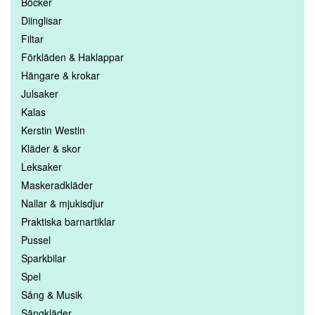
Böcker
Diinglisar
Filtar
Förkläden & Haklappar
Hängare & krokar
Julsaker
Kalas
Kerstin Westin
Kläder & skor
Leksaker
Maskeradkläder
Nallar & mjukisdjur
Praktiska barnartiklar
Pussel
Sparkbilar
Spel
Sång & Musik
Sängkläder