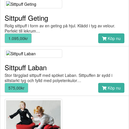
Sittpuff Geting
Rolig sittpuff i form av en geting på hjul. Klädd i tyg av velour.
Perfekt till lekrum…
1.095,00kr
Köp nu
Sittpuff Laban
Stor färgglad sittpuff med spöket Laban. Sittpuffen är sydd i
slitstarkt tyg och fylld med polyetenkulor…
575,00kr
Köp nu