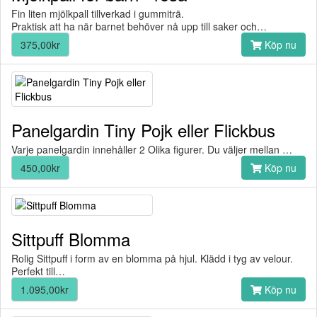
Fin liten mjölkpall tillverkad i gummiträ.
Praktisk att ha när barnet behöver nå upp till saker och…
375,00kr
Köp nu
Panelgardin Tiny Pojk eller Flickbus
Varje panelgardin innehåller 2 Olika figurer. Du väljer mellan …
450,00kr
Köp nu
Sittpuff Blomma
Rolig Sittpuff i form av en blomma på hjul. Klädd i tyg av velour.
Perfekt till…
1.095,00kr
Köp nu