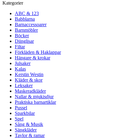
Kategorier
ABC & 123
Babblarna
Barnaccessoarer
Barnmöbler
Böcker
Diinglisar
Filtar
Förkläden & Haklappar
Hängare & krokar
Julsaker
Kalas
Kerstin Westin
Kläder & skor
Leksaker
Maskeradkläder
Nallar & mjukisdjur
Praktiska barnartiklar
Pussel
Sparkbilar
Spel
Sång & Musik
Sängkläder
Tavlor & ramar