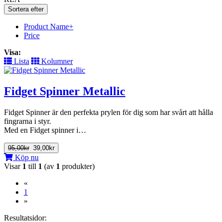
Sortera efter
Product Name+
Price
Visa:
Lista
Kolumner
Fidget Spinner Metallic
Fidget Spinner är den perfekta prylen för dig som har svårt att hålla
fingrarna i styr.
Med en Fidget spinner i…
95,00kr
39,00kr
Köp nu
Visar
1
till
1
(av
1
produkter)
«
(current)
1
»
Resultatsidor: