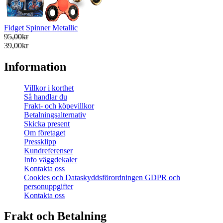
Fidget Spinner Metallic
95,00kr
39,00kr
Information
Villkor i korthet
Så handlar du
Frakt- och köpevillkor
Betalningsalternativ
Skicka present
Om företaget
Pressklipp
Kundreferenser
Info väggdekaler
Kontakta oss
Cookies och Dataskyddsförordningen GDPR och
personuppgifter
Kontakta oss
Frakt och Betalning