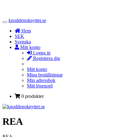
knoddenoknyttet.se
Toggle
Navigation
Hem
SEK
Svenska
Mitt konto
Logga in
Registrera dig
Mitt konto
Mina beställningar
Min adressbok
Mitt lösenord
0 produkter
REA
REA