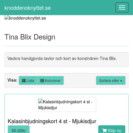
knoddenoknyttet.se
Toggl
Navig
Tina Blix Design
Vackra handgjorda tavlor och kort av konstnären Tina Blix.
Visa:
Lista
Kolumner
Sortera efter
Kalasinbjudningskort 4 st - Mjukisdjur
50,00kr
Köp nu