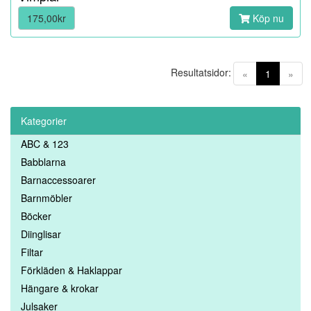
175,00kr
Köp nu
Resultatsidor:
(current)
«
1
»
Kategorier
ABC & 123
Babblarna
Barnaccessoarer
Barnmöbler
Böcker
Diinglisar
Filtar
Förkläden & Haklappar
Hängare & krokar
Julsaker