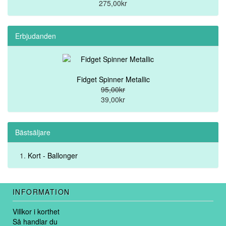
275,00kr
Erbjudanden
Fidget Spinner Metallic
95,00kr
39,00kr
Bästsäljare
Kort - Ballonger
INFORMATION
Villkor i korthet
Så handlar du