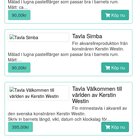
Målad i lugna pastellfärger som passar bra i barnets rum.
Mått: ca…
90,00kr
Köp nu
Tavla Simba
Fin akvarellreproduktion från
konstnären Kerstin Westin.
Målad i lugna pastellfärger som passar bra i barnets rum.
Mått:…
90,00kr
Köp nu
Tavla Välkommen till
världen av Kerstin
Westin
Fin minnestavla i akvarell av
den svenska konstnären Kerstin Westin.
Skriv in barnets längd, vikt, datum och klockslag för…
395,00kr
Köp nu