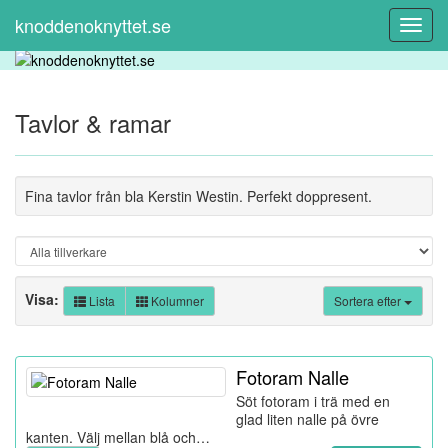
knoddenoknyttet.se
Toggl
Navig
Tavlor & ramar
Fina tavlor från bla Kerstin Westin. Perfekt doppresent.
Visa:
Lista
Kolumner
Sortera efter
Fotoram Nalle
Söt fotoram i trä med en
glad liten nalle på övre
kanten. Välj mellan blå och…