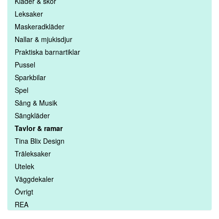
Kläder & skor
Leksaker
Maskeradkläder
Nallar & mjukisdjur
Praktiska barnartiklar
Pussel
Sparkbilar
Spel
Sång & Musik
Sängkläder
Tavlor & ramar
Tina Blix Design
Träleksaker
Utelek
Väggdekaler
Övrigt
REA