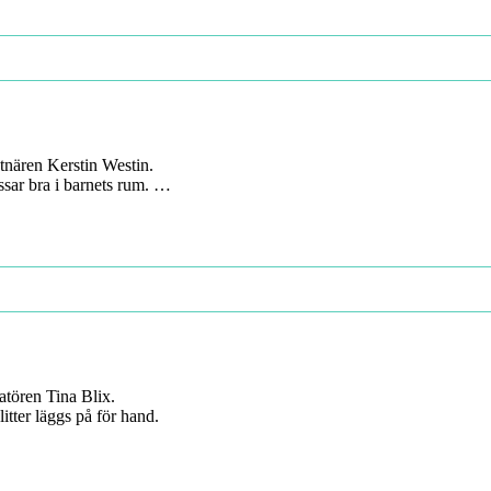
tnären Kerstin Westin.
ssar bra i barnets rum. …
ratören Tina Blix.
itter läggs på för hand.