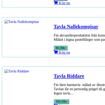
Köp nu
Tavla Nallekompisar
Fin akvarellreproduktion från kons
Målad i lugna pastellfärger som pa
90,00kr
Köp nu
Tavla Riddare
Fin liten barntavla målad av illust
Tavlan får en personlig prägel då gl
Ingen tavla…
250,00kr