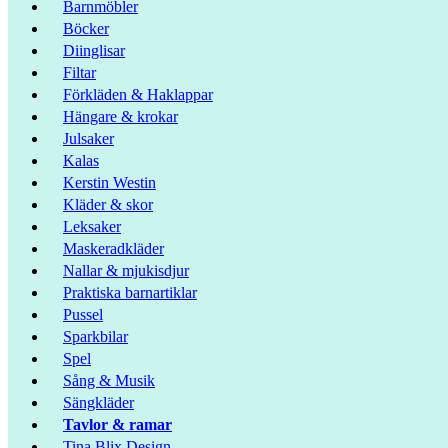
Barnmöbler
Böcker
Diinglisar
Filtar
Förkläden & Haklappar
Hängare & krokar
Julsaker
Kalas
Kerstin Westin
Kläder & skor
Leksaker
Maskeradkläder
Nallar & mjukisdjur
Praktiska barnartiklar
Pussel
Sparkbilar
Spel
Sång & Musik
Sängkläder
Tavlor & ramar
Tina Blix Design