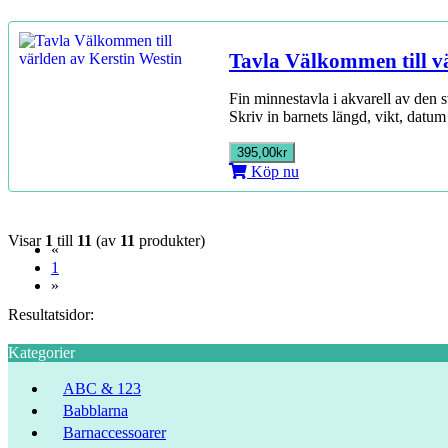
Tavla Välkommen till v
Fin minnestavla i akvarell av den 
Skriv in barnets längd, vikt, datu
395,00kr
Köp nu
Visar
1
till
11
(av
11
produkter)
«
(current)
1
»
Resultatsidor:
Kategorier
ABC & 123
Babblarna
Barnaccessoarer