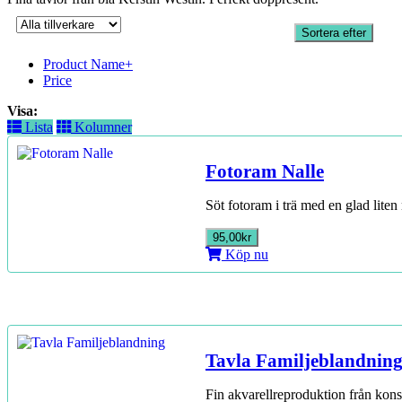
Sortera efter
Product Name+
Price
Visa:
Lista
Kolumner
Fotoram Nalle
Söt fotoram i trä med en glad lite
95,00kr
Köp nu
Tavla Familjeblandnin
Fin akvarellreproduktion från kons