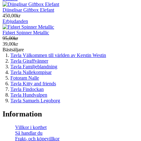
Diinglisar Giftbox Elefant
450,00kr
Erbjudanden
Fidget Spinner Metallic
95,00kr
39,00kr
Bästsäljare
Tavla Välkommen till världen av Kerstin Westin
Tavla Giraffvänner
Tavla Familjeblandning
Tavla Nallekompisar
Fotoram Nalle
Tavla Kitty and friends
Tavla Findockan
Tavla Hundvalpen
Tavla Samuels Legoborg
Information
Villkor i korthet
Så handlar du
Frakt- och köpevillkor