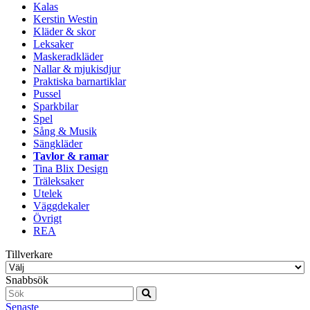
Kalas
Kerstin Westin
Kläder & skor
Leksaker
Maskeradkläder
Nallar & mjukisdjur
Praktiska barnartiklar
Pussel
Sparkbilar
Spel
Sång & Musik
Sängkläder
Tavlor & ramar
Tina Blix Design
Träleksaker
Utelek
Väggdekaler
Övrigt
REA
Tillverkare
Snabbsök
Senaste