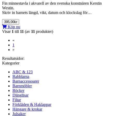
Fin minnestavla i akvarell av den svenska konstnären Kerstin
Westin.
Skriv in barnets längd, vikt, datum och klockslag för…
395,00kr
Köp nu
Visar
1
till
11
(av
11
produkter)
«
(current)
1
»
Resultatsidor:
Kategorier
ABC & 123
Babblarna
Barnaccessoarer
Barnmöbler
Böcker
Diinglisar
Filtar
Förkläden & Haklappar
Hängare & krokar
Julsaker