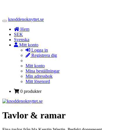
knoddenoknyttet.se
Toggle
Navigation
Hem
SEK
Svenska
Mitt konto
Logga in
Registrera dig
Mitt konto
Mina beställningar
Min adressbok
Mitt lösenord
0 produkter
Tavlor & ramar
Fina tavlor från bla Kerstin Westin. Perfekt doppresent.