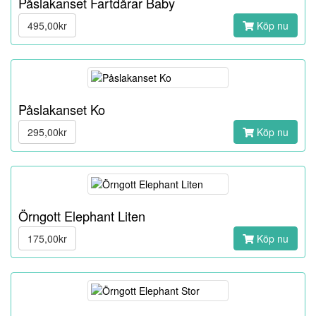
Påslakanset Fartdårar Baby
495,00kr
Köp nu
Påslakanset Ko
295,00kr
Köp nu
Örngott Elephant Liten
175,00kr
Köp nu