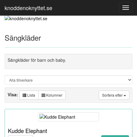
knoddenoknyttet.se
Toggl
Navig
Sängkläder
Sängkläder för barn och baby.
Visa:
Lista
Kolumner
Sortera efter
Kudde Elephant