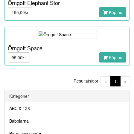
Örngott Elephant Stor
195,00kr
Köp nu
Örngott Space
95,00kr
Köp nu
Resultatsidor:
(current)
«
1
»
Kategorier
ABC & 123
Babblarna
Barnaccessoarer