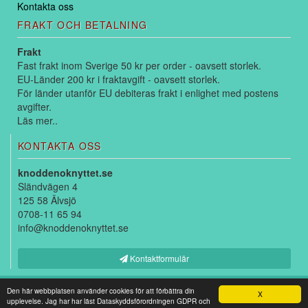
Kontakta oss
FRAKT OCH BETALNING
Frakt
Fast frakt inom Sverige 50 kr per order - oavsett storlek.
EU-Länder 200 kr i fraktavgift - oavsett storlek.
För länder utanför EU debiteras frakt i enlighet med postens
avgifter.
Läs mer..
KONTAKTA OSS
knoddenoknyttet.se
Sländvägen 4
125 58 Älvsjö
0708-11 65 94
info@knoddenoknyttet.se
Kontaktformulär
Copyright © 2026
knoddenoknyttet.se
-
Webshop levererad av
Den här webbplatsen använder cookies för att förbättra din
X
upplevelse. Jag har har läst Dataskyddsförordningen GDPR och