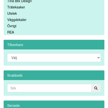
Tina Blix Design
Träleksaker
Utelek
Väggdekaler
Övrigt
REA
Tillverkare
Snabbsök
Senaste