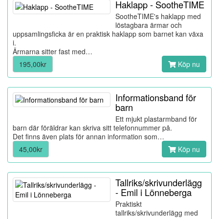
Haklapp - SootheTIME
SootheTIME's haklapp med
löstagbara ärmar och
uppsamlingsficka är en praktisk haklapp som barnet kan växa
i.
Ärmarna sitter fast med…
195,00kr
Köp nu
Informationsband för
barn
Ett mjukt plastarmband för
barn där föräldrar kan skriva sitt telefonnummer på.
Det finns även plats för annan information som…
45,00kr
Köp nu
Tallriks/skrivunderlägg
- Emil i Lönneberga
Praktiskt
tallriks/skrivunderlägg med