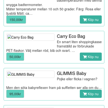
badtemperaturen med denna
snygga badtermometer.
Mäter temperaturer mellan 10 och 50 grader. Färg: Rosa eller
ljusblå Mått: ca…
150,00kr
Köp nu
Carry Eco Bag
En smart liten shoppingkasse
framställd av förbrukade
PET-flaskor. Välj mellan röd, blå och svart. …
50,00kr
Köp nu
GLIMMIS Baby
Pojke eller flicka i vagnen?
Men den söta babyreflexen fram på suffletten ser alla om du…
95,00kr
Köp nu