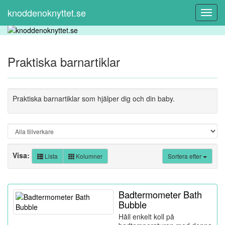
knoddenoknyttet.se
Toggl
Navig
Praktiska barnartiklar
Praktiska barnartiklar som hjälper dig och din baby.
Visa:
Lista
Kolumner
Sortera efter
Badtermometer Bath
Bubble
Håll enkelt koll på