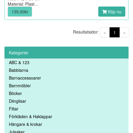
Material: Plast…
135,00kr
Köp nu
Resultatsidor:
(current)
«
1
»
Kategorier
ABC & 123
Babblarna
Barnaccessoarer
Barnmöbler
Böcker
Diinglisar
Filtar
Förkläden & Haklappar
Hängare & krokar
Julsaker