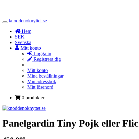
knoddenoknyttet.se
Toggle
Navigation
Hem
SEK
Svenska
Mitt konto
Logga in
Registrera dig
Mitt konto
Mina beställningar
Min adressbok
Mitt lösenord
0 produkter
Panelgardin Tiny Pojk eller Fli