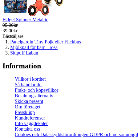
Fidget Spinner Metallic
95,00kr
39,00kr
Bästsäljare
Panelgardin Tiny Pojk eller Flickbus
Mjölkpall för barn - rosa
Sittpuff Laban
Information
Villkor i korthet
Så handlar du
Frakt- och köpevillkor
Betalningsalternativ
Skicka present
Om företaget
Pressklipp
Kundreferenser
Info väggdekaler
Kontakta oss
Cookies och Dataskyddsförordningen GDPR och personuppgif