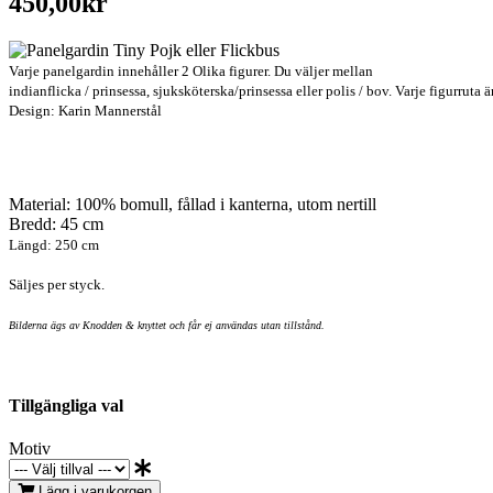
450,00kr
Varje panelgardin innehåller 2 Olika figurer. Du väljer mellan
indianflicka / prinsessa, sjuksköterska/prinsessa eller polis / bov.
Varje figurruta 
Design: Karin Mannerstål
Material: 100% bomull, fållad i kanterna, utom nertill
Bredd: 45 cm
Längd: 250 cm
Säljes per styck.
Bilderna ägs av Knodden & knyttet och får ej användas utan tillstånd.
Tillgängliga val
Motiv
Lägg i varukorgen