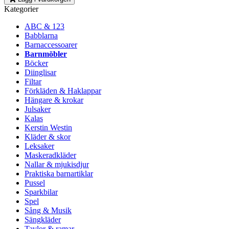
Kategorier
ABC & 123
Babblarna
Barnaccessoarer
Barnmöbler
Böcker
Diinglisar
Filtar
Förkläden & Haklappar
Hängare & krokar
Julsaker
Kalas
Kerstin Westin
Kläder & skor
Leksaker
Maskeradkläder
Nallar & mjukisdjur
Praktiska barnartiklar
Pussel
Sparkbilar
Spel
Sång & Musik
Sängkläder
Tavlor & ramar