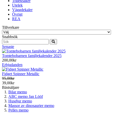
Träleksaker
Utelek
Väggdekaler
Övrigt
REA
Tillverkare
Snabbsök
Senaste
Tomtebobarnen familjekalender 2025
200,00kr
Erbjudanden
Fidget Spinner Metallic
95,00kr
39,00kr
Bästsäljare
Bilar memo
ABC memo Jan Lööf
Husdjur memo
Massor av dinosaurier memo
Pelles memo