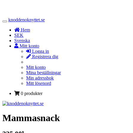
knoddenoknyttet.se
Toggle
Navigation
Hem
SEK
Svenska
Mitt konto
Logga in
Registrera dig
Mitt konto
Mina beställningar
Min adressbok
Mitt lösenord
0 produkter
Mammasnack