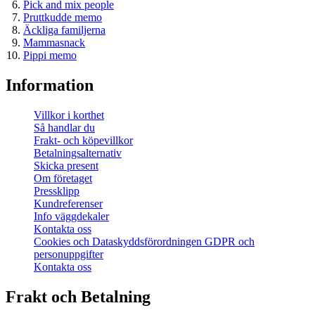
Pick and mix people
Pruttkudde memo
Äckliga familjerna
Mammasnack
Pippi memo
Information
Villkor i korthet
Så handlar du
Frakt- och köpevillkor
Betalningsalternativ
Skicka present
Om företaget
Pressklipp
Kundreferenser
Info väggdekaler
Kontakta oss
Cookies och Dataskyddsförordningen GDPR och
personuppgifter
Kontakta oss
Frakt och Betalning