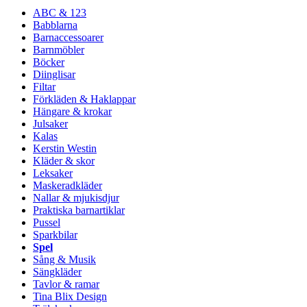
ABC & 123
Babblarna
Barnaccessoarer
Barnmöbler
Böcker
Diinglisar
Filtar
Förkläden & Haklappar
Hängare & krokar
Julsaker
Kalas
Kerstin Westin
Kläder & skor
Leksaker
Maskeradkläder
Nallar & mjukisdjur
Praktiska barnartiklar
Pussel
Sparkbilar
Spel
Sång & Musik
Sängkläder
Tavlor & ramar
Tina Blix Design