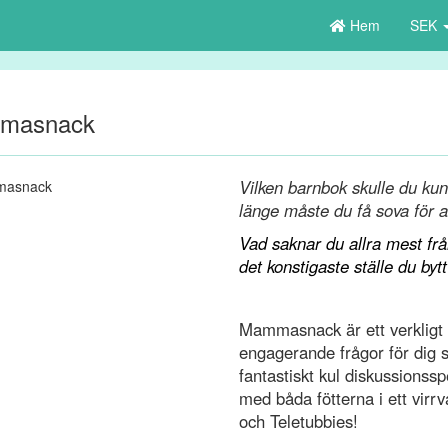
Hem
SEK
masnack
Vilken barnbok skulle du kunn
länge måste du få sova för 
Vad saknar du allra mest frå
det konstigaste ställe du byt
Mammasnack är ett verkligt 
engagerande frågor för dig s
fantastiskt kul diskussionss
med båda fötterna i ett virr
och Teletubbies!