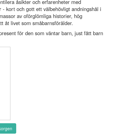
entilera åsikter och erfarenheter med
kort och gott ett välbehövligt andningshål i
massor av oförglömliga historier, hög
t åt livet som småbarnsförälder.
esent för den som väntar barn, just fått barn
korgen