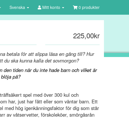
Svenska
Mitt konto
0 produkter
225,00kr
a betala för att slippa läsa en gång till? Hur
att du ska kunna kalla det sovmorgon?
n den tiden när du inte hade barn och vilket är
t blöja på?
träffsäkert spel med över 300 kul och
om har, just har fått eller som väntar barn. Ett
pel med hög igenkänningsfaktor för dig som står
varr av våtservetter, förskoleköer, smörgåsrån