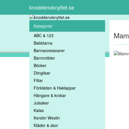
knoddenoknyttet.se
Kategorier
Mam
ABC & 123
Babblarna
Barnaccessoarer
Barnmöbler
Böcker
Diinglisar
Filtar
Förkläden & Haklappar
Hängare & krokar
Julsaker
Kalas
Kerstin Westin
Kläder & skor