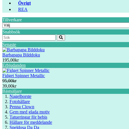
Övrigt
REA
Tillverkare
Snabbsök
Senaste
Barbapapa Bilddoku
195,00kr
Erbjudanden
Fidget Spinner Metallic
95,00kr
39,00kr
Bästsäljare
Nagelborste
Fotohållare
Penna Clown
Gem med glada motiv
Tatueringar för bebis
Hållare för meddelande
Speldosa Da Da