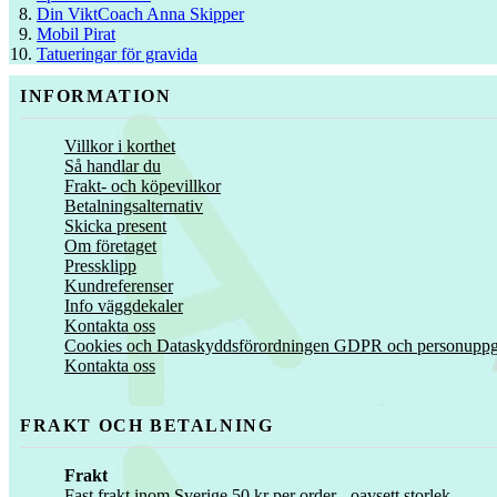
Din ViktCoach Anna Skipper
Mobil Pirat
Tatueringar för gravida
INFORMATION
Villkor i korthet
Så handlar du
Frakt- och köpevillkor
Betalningsalternativ
Skicka present
Om företaget
Pressklipp
Kundreferenser
Info väggdekaler
Kontakta oss
Cookies och Dataskyddsförordningen GDPR och personuppgi
Kontakta oss
FRAKT OCH BETALNING
Frakt
Fast frakt inom Sverige 50 kr per order - oavsett storlek.