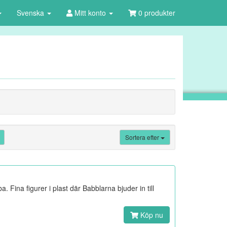
Svenska
Mitt konto
0 produkter
Sortera efter
Fina figurer i plast där Babblarna bjuder in till
Köp nu