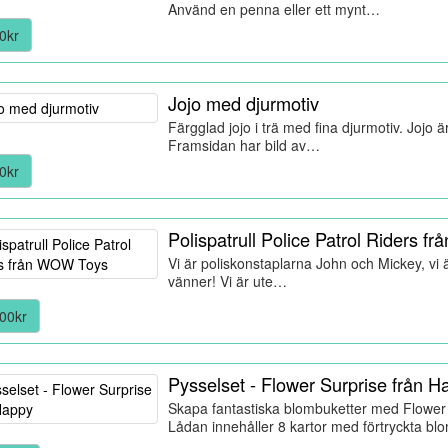
Använd en penna eller ett mynt…
0kr
Jojo med djurmotiv
Färgglad jojo i trä med fina djurmotiv. Joj
Framsidan har bild av…
0kr
Polispatrull Police Patrol Riders 
Vi är poliskonstaplarna John och Mickey, vi
vänner! Vi är ute…
00kr
Pysselset - Flower Surprise från H
Skapa fantastiska blombuketter med Flower 
Lådan innehåller 8 kartor med förtryckta bl