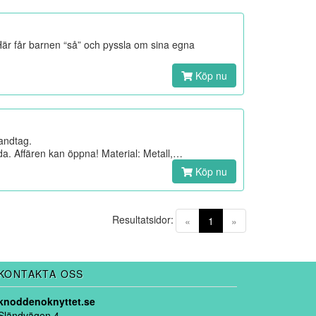
 Här får barnen “så” och pyssla om sina egna
Köp nu
andtag.
da. Affären kan öppna! Material: Metall,…
Köp nu
Resultatsidor:
(current)
«
1
»
KONTAKTA OSS
knoddenoknyttet.se
Sländvägen 4