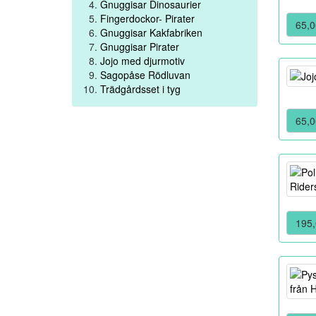
Gnuggisar Dinosaurier
Fingerdockor- Pirater
65,0
Gnuggisar Kakfabriken
Gnuggisar Pirater
Jojo med djurmotiv
Sagopåse Rödluvan
Trädgårdsset i tyg
65,0
195,