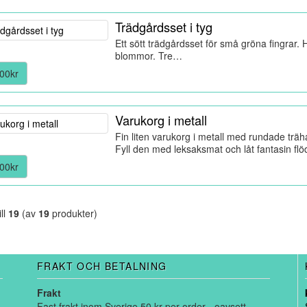
Trädgårdsset i tyg
Ett sött trädgårdsset för små gröna fingrar.
blommor. Tre…
00kr
Varukorg i metall
Fin liten varukorg i metall med rundade träh
Fyll den med leksaksmat och låt fantasin flö
00kr
ill
19
(av
19
produkter)
FRAKT OCH BETALNING
Frakt
Fast frakt inom Sverige 50 kr per order - oavsett