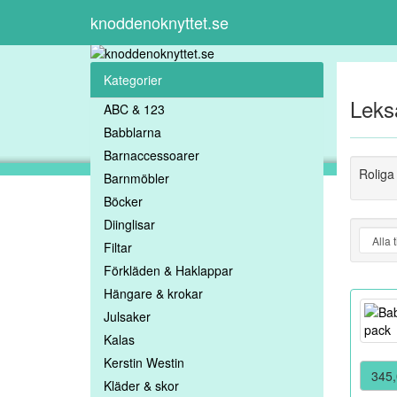
knoddenoknyttet.se
Kategorier
Leks
ABC & 123
Babblarna
Barnaccessoarer
Roliga
Barnmöbler
Böcker
Diinglisar
Filtar
Förkläden & Haklappar
Hängare & krokar
Julsaker
Kalas
Kerstin Westin
345,
Kläder & skor