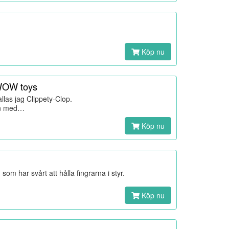
Köp nu
 WOW toys
las jag Clippety-Clop.
en med…
Köp nu
som har svårt att hålla fingrarna i styr.
Köp nu