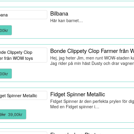
Bilbana
Här kan barnet…
00kr
Bonde Clippety Clop Farmer från
Hej, jag heter Jim, men runt WOW-staden kal
Jag rider på min häst Dusty och drar vagn
00kr
Fidget Spinner Metallic
Fidget Spinner är den perfekta prylen för dig 
Med en Fidget spinner i…
0kr
39,00kr