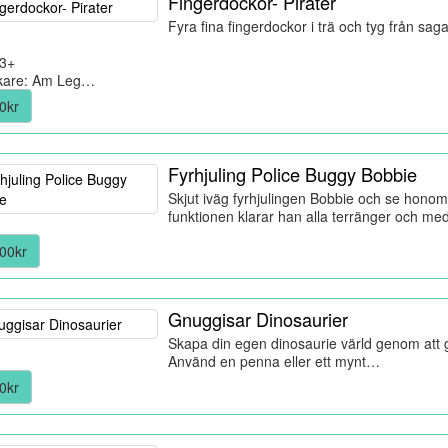
Fingerdockor- Pirater
Fyra fina fingerdockor i trä och tyg från sag
 3+
rkare: Am Leg…
0kr
Fyrhjuling Police Buggy Bobbie
Skjut iväg fyrhjulingen Bobbie och se hono
funktionen klarar han alla terränger och m
00kr
Gnuggisar Dinosaurier
Skapa din egen dinosaurie värld genom att 
Använd en penna eller ett mynt…
0kr