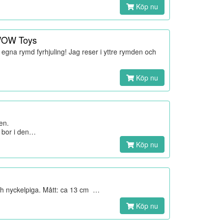
Köp nu
 WOW Toys
gna rymd fyrhjuling! Jag reser i yttre rymden och
Köp nu
en.
 bor i den…
Köp nu
 och nyckelpiga. Mått: ca 13 cm …
Köp nu