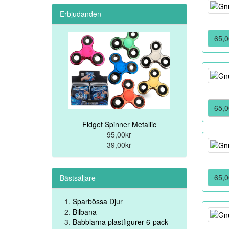
Erbjudanden
65,0
65,0
Fidget Spinner Metallic
95,00kr
39,00kr
65,0
Bästsäljare
Sparbössa Djur
Bilbana
Babblarna plastfigurer 6-pack