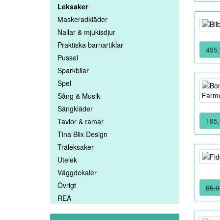
Leksaker
Maskeradkläder
Nallar & mjukisdjur
Praktiska barnartiklar
495,
Pussel
Sparkbilar
Spel
Sång & Musik
Sängkläder
195,
Tavlor & ramar
Tina Blix Design
Träleksaker
Utelek
Väggdekaler
Övrigt
95,0
REA