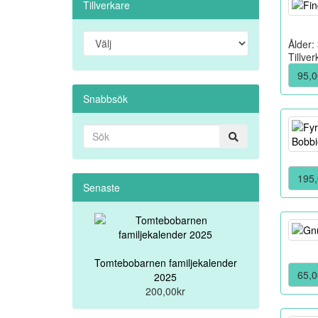
Tillverkare
Ålder:
Tillve
95,0
Snabbsök
195,
Senaste
Tomtebobarnen familjekalender
65,0
2025
200,00kr