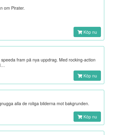
an om Pirater.
Köp nu
m speeda fram på nya uppdrag. Med rocking-action
ed…
Köp nu
gnugga alla de roliga bilderna mot bakgrunden.
Köp nu