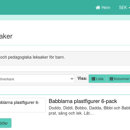
Hem
SEK
aker
 och pedagogiska leksaker för barn.
Visa:
Lista
Kolumner
Babblarna plastfigurer 6-pack
Doddo, Diddi, Bobbo, Dadda, Bibbi och Babba. 
prat, sång och lek. Låt…
00kr