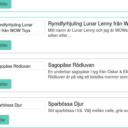
00kr
Rymdfyrhjuling Lunar Lenny från
Mitt namn är Lunar Lenny och jag är WOWs e
söker efter…
00kr
Sagopåse Rödluvan
En underbar sagopåse i tyg från Oskar & Ell
Rödluvan är på väg att besöka mormor som
00kr
Sparbössa Djur
Söt sparbössa i trä. Välj mellan nalle, gris
0kr