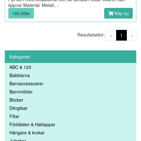
öppna! Material: Metall,…
165,00kr
Köp nu
Resultatsidor:
(current)
«
1
»
Kategorier
ABC & 123
Babblarna
Barnaccessoarer
Barnmöbler
Böcker
Diinglisar
Filtar
Förkläden & Haklappar
Hängare & krokar
Julsaker