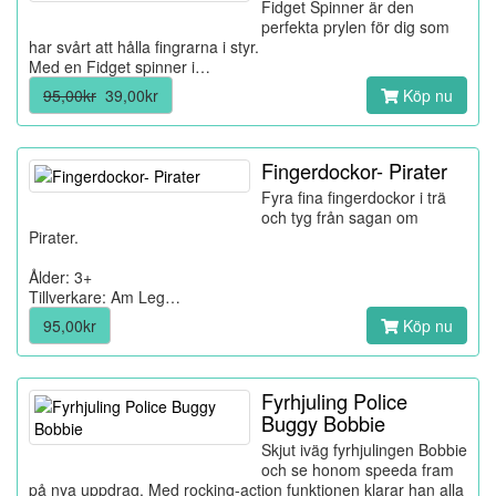
Fidget Spinner är den
perfekta prylen för dig som
har svårt att hålla fingrarna i styr.
Med en Fidget spinner i…
95,00kr
39,00kr
Köp nu
Fingerdockor- Pirater
Fyra fina fingerdockor i trä
och tyg från sagan om
Pirater.
Ålder: 3+
Tillverkare: Am Leg…
95,00kr
Köp nu
Fyrhjuling Police
Buggy Bobbie
Skjut iväg fyrhjulingen Bobbie
och se honom speeda fram
på nya uppdrag. Med rocking-action funktionen klarar han alla