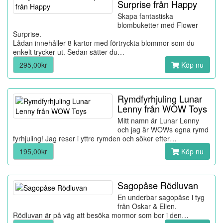
Surprise från Happy
Skapa fantastiska
blombuketter med Flower
Surprise.
Lådan innehåller 8 kartor med förtryckta blommor som du
enkelt trycker ut. Sedan sätter du…
295,00kr
Köp nu
Rymdfyrhjuling Lunar
Lenny från WOW Toys
Mitt namn är Lunar Lenny
och jag är WOWs egna rymd
fyrhjuling! Jag reser i yttre rymden och söker efter…
195,00kr
Köp nu
Sagopåse Rödluvan
En underbar sagopåse i tyg
från Oskar & Ellen.
Rödluvan är på väg att besöka mormor som bor i den…