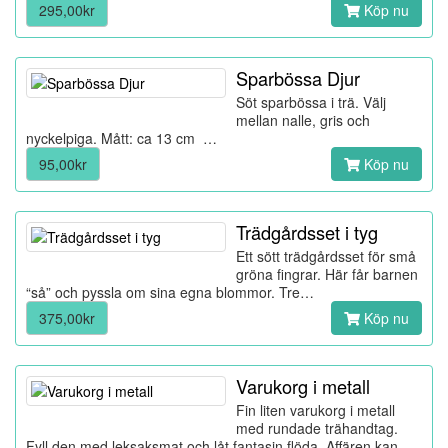
295,00kr
Köp nu
Sparbössa Djur
Söt sparbössa i trä. Välj
mellan nalle, gris och
nyckelpiga. Mått: ca 13 cm …
95,00kr
Köp nu
Trädgårdsset i tyg
Ett sött trädgårdsset för små
gröna fingrar. Här får barnen
“så” och pyssla om sina egna blommor. Tre…
375,00kr
Köp nu
Varukorg i metall
Fin liten varukorg i metall
med rundade trähandtag.
Fyll den med leksaksmat och låt fantasin flöda. Affären kan