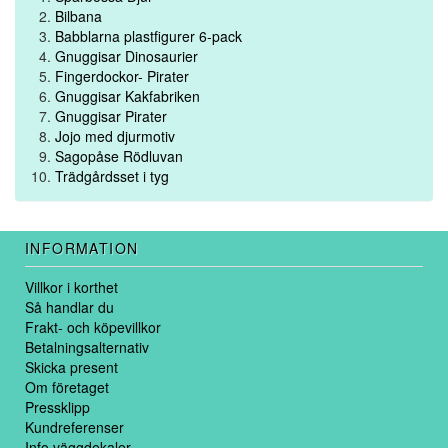
Bilbana
Babblarna plastfigurer 6-pack
Gnuggisar Dinosaurier
Fingerdockor- Pirater
Gnuggisar Kakfabriken
Gnuggisar Pirater
Jojo med djurmotiv
Sagopåse Rödluvan
Trädgårdsset i tyg
INFORMATION
Villkor i korthet
Så handlar du
Frakt- och köpevillkor
Betalningsalternativ
Skicka present
Om företaget
Pressklipp
Kundreferenser
Info väggdekaler