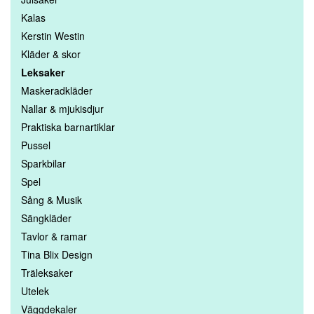
Kalas
Kerstin Westin
Kläder & skor
Leksaker
Maskeradkläder
Nallar & mjukisdjur
Praktiska barnartiklar
Pussel
Sparkbilar
Spel
Sång & Musik
Sängkläder
Tavlor & ramar
Tina Blix Design
Träleksaker
Utelek
Väggdekaler