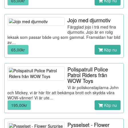
65,00kr
Köp nu
Jojo med djurmotiv
Färgglad jojo i trä med fina
djurmotiv. Jojo är en rolig
leksak som passar både ung som gammal. Framsidan har bild
av…
65,00kr
Köp nu
Polispatrull Police
Patrol Riders från
WOW Toys
Vi är poliskonstaplarna John
och Mickey, vi är här för att bekämpa brott och skydda våra
WOW-vänner! Vi är ute…
195,00kr
Köp nu
Pysselset - Flower