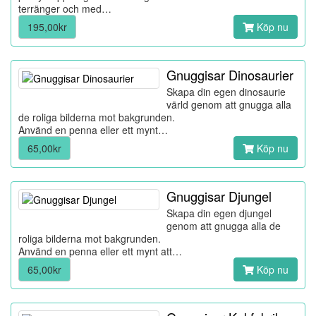
terränger och med…
195,00kr
Köp nu
Gnuggisar Dinosaurier
Skapa din egen dinosaurie
värld genom att gnugga alla
de roliga bilderna mot bakgrunden.
Använd en penna eller ett mynt…
65,00kr
Köp nu
Gnuggisar Djungel
Skapa din egen djungel
genom att gnugga alla de
roliga bilderna mot bakgrunden.
Använd en penna eller ett mynt att…
65,00kr
Köp nu