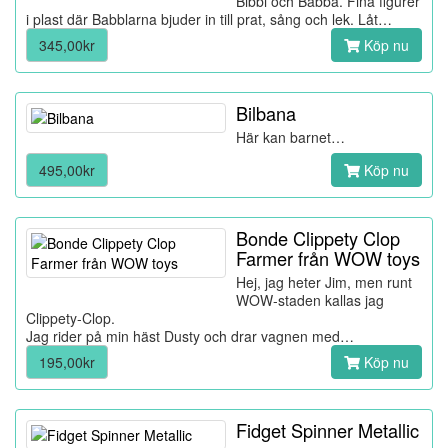
Bibbi och Babba. Fina figurer
i plast där Babblarna bjuder in till prat, sång och lek. Låt…
345,00kr
Köp nu
Bilbana
Här kan barnet…
495,00kr
Köp nu
Bonde Clippety Clop
Farmer från WOW toys
Hej, jag heter Jim, men runt
WOW-staden kallas jag
Clippety-Clop.
Jag rider på min häst Dusty och drar vagnen med…
195,00kr
Köp nu
Fidget Spinner Metallic