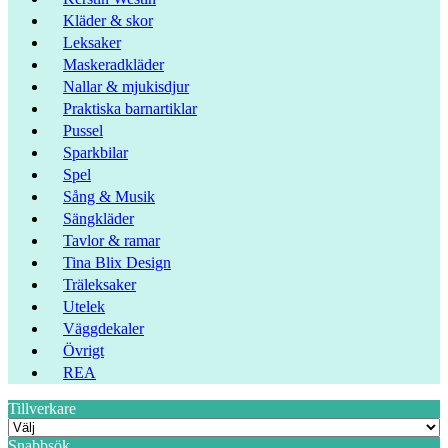
Kläder & skor
Leksaker
Maskeradkläder
Nallar & mjukisdjur
Praktiska barnartiklar
Pussel
Sparkbilar
Spel
Sång & Musik
Sängkläder
Tavlor & ramar
Tina Blix Design
Träleksaker
Utelek
Väggdekaler
Övrigt
REA
Tillverkare
Snabbsök