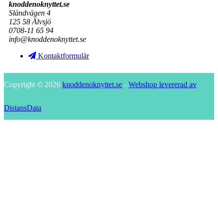
knoddenoknyttet.se
Sländvägen 4
125 58 Älvsjö
0708-11 65 94
info@knoddenoknyttet.se
Kontaktformulär
Copyright © 2026
knoddenoknyttet.se
-
Webshop levererad av
DistansData