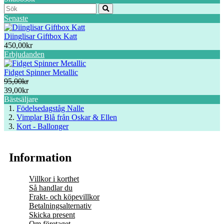
Senaste
Diinglisar Giftbox Katt
450,00kr
Erbjudanden
Fidget Spinner Metallic
95,00kr
39,00kr
Bästsäljare
Födelsedagståg Nalle
Vimplar Blå från Oskar & Ellen
Kort - Ballonger
Information
Villkor i korthet
Så handlar du
Frakt- och köpevillkor
Betalningsalternativ
Skicka present
Om företaget