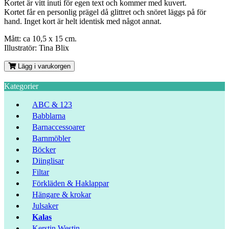
Kortet är vitt inuti för egen text och kommer med kuvert.
Kortet får en personlig prägel då glittret och snöret läggs på för
hand. Inget kort är helt identisk med något annat.
Mått: ca 10,5 x 15 cm.
Illustratör: Tina Blix
Lägg i varukorgen
Kategorier
ABC & 123
Babblarna
Barnaccessoarer
Barnmöbler
Böcker
Diinglisar
Filtar
Förkläden & Haklappar
Hängare & krokar
Julsaker
Kalas
Kerstin Westin