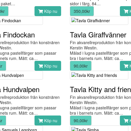
a paket…
sidor i färg, 84…
0kr
Köp nu
350,00kr
K
a Findockan
Tavla Giraffvänner
rellreproduktion från konstnären
Fin akvarellreproduktion från ko
Westin.
Kerstin Westin.
lugna pastellfärger som passar
Målad i lugna pastellfärger som 
rnets rum. Mått: ca…
bra i barnets rum. Mått: ca…
kr
Köp nu
90,00kr
K
a Hundvalpen
Tavla Kitty and frie
rellreproduktion från konstnären
Fin akvarellreproduktion från ko
Westin.
Kerstin Westin.
lugna pastellfärger som passar
Målad i lugna pastellfärger som 
rnets rum. Mått: ca…
bra i barnets rum. Mått: ca…
kr
Köp nu
90,00kr
K