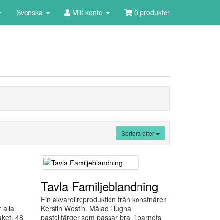
Svenska
Mitt konto
0 produkter
Sortera efter
Tavla Familjeblandning
Fin akvarellreproduktion från konstnären
 alla
Kerstin Westin. Målad i lugna
åket. 48
pastellfärger som passar bra i barnets