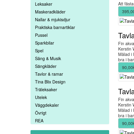
Att fäst
Leksaker
395,0
Maskeradkläder
Nallar & mjukisdjur
Praktiska barnartiklar
Tavl
Pussel
Sparkbilar
Fin akva
Kerstin 
Spel
Målad i 
Sång & Musik
bra i ba
Sängkläder
90,00
Tavlor & ramar
Tina Blix Design
Tavl
Träleksaker
Utelek
Fin akva
Kerstin 
Väggdekaler
Målad i 
Övrigt
bra i ba
REA
90,00