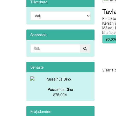
Tillverkare
Tavl
Fin akva
Kerstin 
Målad i 
bra i ba
Snabbsök
90,00
Senaste
Visar
1
t
Pusselhus Dino
275,00kr
Erbjudanden