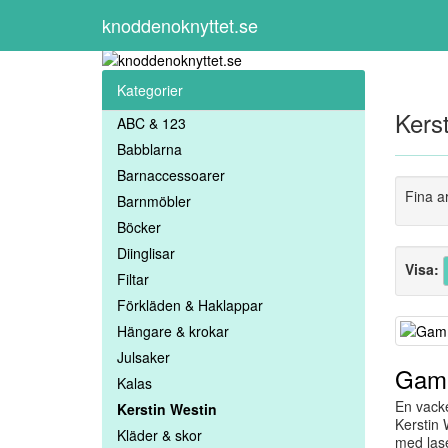
knoddenoknyttet.se
Kategorier
Kers
ABC & 123
Babblarna
Barnaccessoarer
Fina a
Barnmöbler
Böcker
Diinglisar
Visa:
Filtar
Förkläden & Haklappar
Hängare & krokar
Julsaker
Gamm
Kalas
En vack
Kerstin Westin
Kerstin 
Kläder & skor
med laser