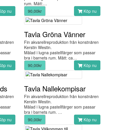
rum. Mått:…
öp nu
90,00kr
Köp nu
Tavla Gröna Vänner
nstnären
Fin akvarellreproduktion från konstnären
Kerstin Westin.
passar
Målad i lugna pastellfärger som passar
bra i barnets rum. Mått: ca…
öp nu
90,00kr
Köp nu
nds
Tavla Nallekompisar
nstnären
Fin akvarellreproduktion från konstnären
Kerstin Westin.
passar
Målad i lugna pastellfärger som passar
bra i barnets rum. …
öp nu
90,00kr
Köp nu