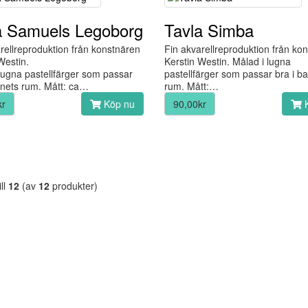
a Samuels Legoborg
Tavla Simba
rellreproduktion från konstnären
Fin akvarellreproduktion från ko
Westin.
Kerstin Westin. Målad i lugna
lugna pastellfärger som passar
pastellfärger som passar bra i b
rnets rum. Mått: ca…
rum. Mått:…
kr
Köp nu
90,00kr
K
ill
12
(av
12
produkter)