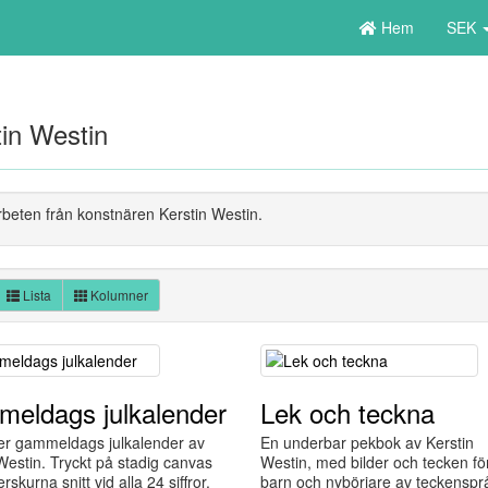
Hem
SEK
tin Westin
rbeten från konstnären Kerstin Westin.
Lista
Kolumner
eldags julkalender
Lek och teckna
er gammeldags julkalender av
En underbar pekbok av Kerstin
Westin. Tryckt på stadig canvas
Westin, med bilder och tecken för
skurna snitt vid alla 24 siffror.
barn och nybörjare av teckenspr