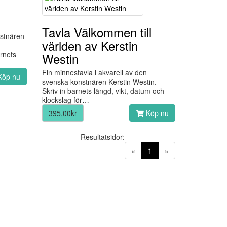
Tavla Välkommen till
nstnären
världen av Kerstin
arnets
Westin
Fin minnestavla i akvarell av den
öp nu
svenska konstnären Kerstin Westin.
Skriv in barnets längd, vikt, datum och
klockslag för…
395,00kr
Köp nu
Resultatsidor:
(current)
«
1
»