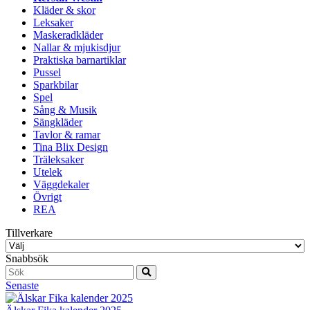
Kläder & skor
Leksaker
Maskeradkläder
Nallar & mjukisdjur
Praktiska barnartiklar
Pussel
Sparkbilar
Spel
Sång & Musik
Sängkläder
Tavlor & ramar
Tina Blix Design
Träleksaker
Utelek
Väggdekaler
Övrigt
REA
Tillverkare
Snabbsök
Senaste