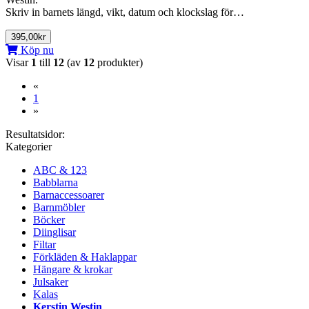
Skriv in barnets längd, vikt, datum och klockslag för…
395,00kr
Köp nu
Visar
1
till
12
(av
12
produkter)
«
(current)
1
»
Resultatsidor:
Kategorier
ABC & 123
Babblarna
Barnaccessoarer
Barnmöbler
Böcker
Diinglisar
Filtar
Förkläden & Haklappar
Hängare & krokar
Julsaker
Kalas
Kerstin Westin