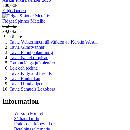
Älskar Fika kalender 2025
200,00kr
Erbjudanden
Fidget Spinner Metallic
95,00kr
39,00kr
Bästsäljare
Tavla Välkommen till världen av Kerstin Westin
Tavla Giraffvänner
Tavla Familjeblandning
Tavla Nallekompisar
Gammeldags julkalender
Lek och teckna
Tavla Kitty and friends
Tavla Findockan
Tavla Hundvalpen
Tavla Samuels Legoborg
Information
Villkor i korthet
Så handlar du
Frakt- och köpevillkor
Betalningsalternativ