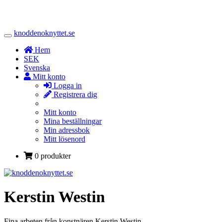
knoddenoknyttet.se
Toggle
Navigation
Hem
SEK
Svenska
Mitt konto
Logga in
Registrera dig
Mitt konto
Mina beställningar
Min adressbok
Mitt lösenord
0 produkter
Kerstin Westin
Fina arbeten från konstnären Kerstin Westin.