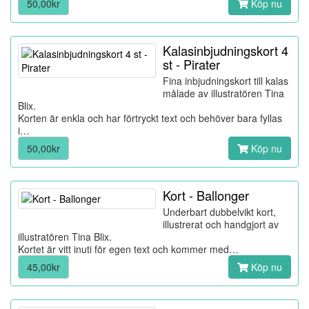
50,00kr
Köp nu
Kalasinbjudningskort 4
st - Pirater
Fina inbjudningskort till kalas
målade av illustratören Tina
Blix.
Korten är enkla och har förtryckt text och behöver bara fyllas
i…
50,00kr
Köp nu
Kort - Ballonger
Underbart dubbelvikt kort,
illustrerat och handgjort av
illustratören Tina Blix.
Kortet är vitt inuti för egen text och kommer med…
45,00kr
Köp nu