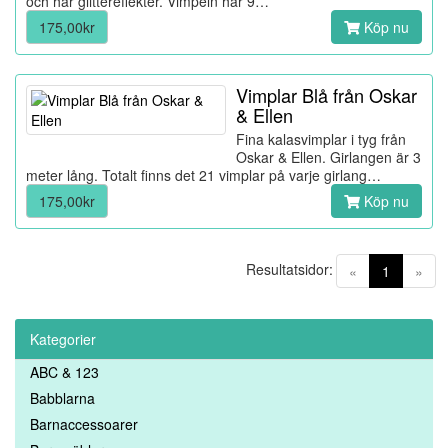
och har glittereffekter. Vimpeln har 9…
175,00kr
Köp nu
Vimplar Blå från Oskar
& Ellen
Fina kalasvimplar i tyg från
Oskar & Ellen. Girlangen är 3
meter lång. Totalt finns det 21 vimplar på varje girlang…
175,00kr
Köp nu
Resultatsidor:
(current)
«
1
»
Kategorier
ABC & 123
Babblarna
Barnaccessoarer