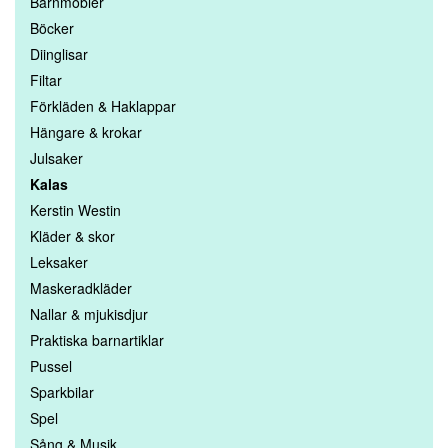
Barnmöbler
Böcker
Diinglisar
Filtar
Förkläden & Haklappar
Hängare & krokar
Julsaker
Kalas
Kerstin Westin
Kläder & skor
Leksaker
Maskeradkläder
Nallar & mjukisdjur
Praktiska barnartiklar
Pussel
Sparkbilar
Spel
Sång & Musik