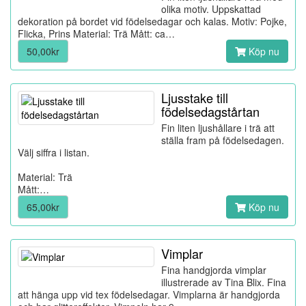
olika motiv. Uppskattad
dekoration på bordet vid födelsedagar och kalas. Motiv: Pojke,
Flicka, Prins Material: Trä Mått: ca…
50,00kr
Köp nu
Ljusstake till
födelsedagstårtan
Fin liten ljushållare i trä att
ställa fram på födelsedagen.
Välj siffra i listan.
Material: Trä
Mått:…
65,00kr
Köp nu
Vimplar
Fina handgjorda vimplar
illustrerade av Tina Blix. Fina
att hänga upp vid tex födelsedagar. Vimplarna är handgjorda