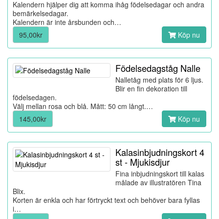
Kalendern hjälper dig att komma ihåg födelsedagar och andra
bemärkelsedagar.
Kalendern är inte årsbunden och…
95,00kr
Köp nu
Födelsedagståg Nalle
Nalletåg med plats för 6 ljus.
Blir en fin dekoration till
födelsedagen.
Välj mellan rosa och blå. Mått: 50 cm långt.…
145,00kr
Köp nu
Kalasinbjudningskort 4
st - Mjukisdjur
Fina inbjudningskort till kalas
målade av illustratören Tina
Blix.
Korten är enkla och har förtryckt text och behöver bara fyllas
i…