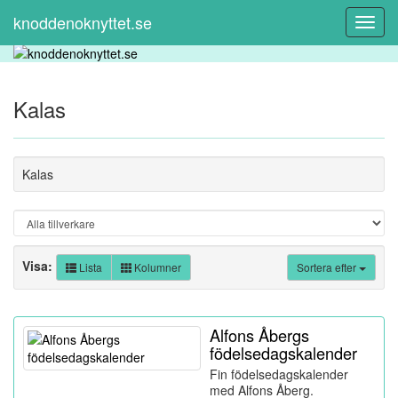
knoddenoknyttet.se
Toggl
Navig
Kalas
Kalas
Visa:
Lista
Kolumner
Sortera efter
Alfons Åbergs
födelsedagskalender
Fin födelsedagskalender
med Alfons Åberg.