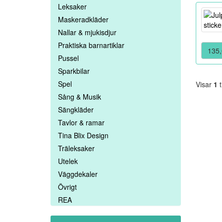
Leksaker
Maskeradkläder
Nallar & mjukisdjur
Praktiska barnartiklar
135,
Pussel
Sparkbilar
Spel
Visar
1
t
Sång & Musik
Sängkläder
Tavlor & ramar
Tina Blix Design
Träleksaker
Utelek
Väggdekaler
Övrigt
REA