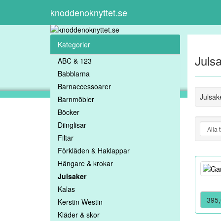
knoddenoknyttet.se
Kategorier
Juls
ABC & 123
Babblarna
Barnaccessoarer
Julsak
Barnmöbler
Böcker
Diinglisar
Filtar
Förkläden & Haklappar
Hängare & krokar
Julsaker
Kalas
395,
Kerstin Westin
Kläder & skor