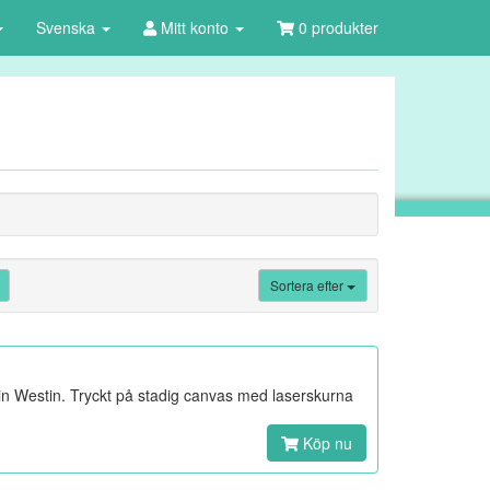
Svenska
Mitt konto
0 produkter
Sortera efter
n Westin. Tryckt på stadig canvas med laserskurna
Köp nu