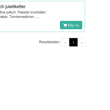
h juletiketter
fina julkort. Paketet innehåller:
on bakar, Tomtemaskinen, …
Köp nu
Resultatsidor:
(current)
«
1
»