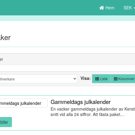
Hem
SEK
aker
er
Visa:
Lista
Kolumner
Gammeldags julkalender
En vacker gammeldags julkalender av Kersti
snitt vid alla 24 siffror. Att fästa paket…
00kr