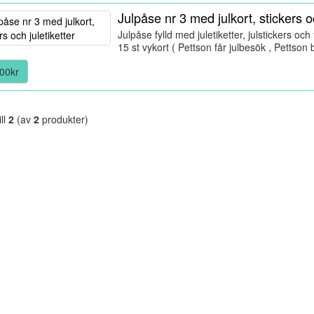
Julpåse nr 3 med julkort, stickers oc
Julpåse fylld med juletiketter, julstickers och 
15 st vykort ( Pettson får julbesök , Petts
00kr
ill
2
(av
2
produkter)