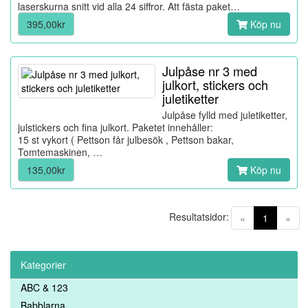
laserskurna snitt vid alla 24 siffror. Att fästa paket…
395,00kr
Köp nu
Julpåse nr 3 med
julkort, stickers och
juletiketter
Julpåse fylld med juletiketter,
julstickers och fina julkort. Paketet innehåller:
15 st vykort ( Pettson får julbesök , Pettson bakar,
Tomtemaskinen, …
135,00kr
Köp nu
Resultatsidor:
(current)
«
1
»
Kategorier
ABC & 123
Babblarna