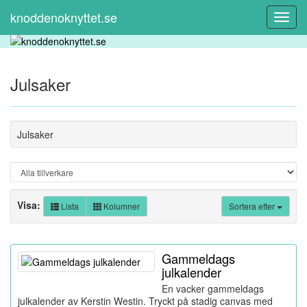
knoddenoknyttet.se
Toggl
Navig
Julsaker
Julsaker
Visa:
Lista
Kolumner
Sortera efter
Gammeldags
julkalender
En vacker gammeldags
julkalender av Kerstin Westin. Tryckt på stadig canvas med