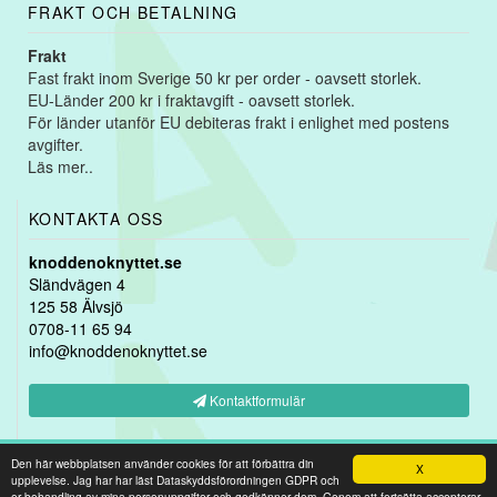
FRAKT OCH BETALNING
Frakt
Fast frakt inom Sverige 50 kr per order - oavsett storlek.
EU-Länder 200 kr i fraktavgift - oavsett storlek.
För länder utanför EU debiteras frakt i enlighet med postens
avgifter.
Läs mer..
KONTAKTA OSS
knoddenoknyttet.se
Sländvägen 4
125 58 Älvsjö
0708-11 65 94
info@knoddenoknyttet.se
Kontaktformulär
Copyright © 2026
knoddenoknyttet.se
-
Webshop levererad av
Den här webbplatsen använder cookies för att förbättra din
X
upplevelse. Jag har har läst Dataskyddsförordningen GDPR och
er behandling av mina personuppgifter och godkänner dom. Genom att fortsätta accepterar