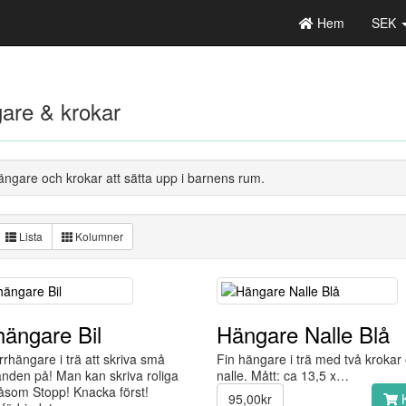
Hem
SEK
are & krokar
ängare och krokar att sätta upp i barnens rum.
Lista
Kolumner
hängare Bil
Hängare Nalle Blå
rrhängare i trä att skriva små
Fin hängare i trä med två krokar
nden på! Man kan skriva roliga
nalle. Mått: ca 13,5 x…
såsom Stopp! Knacka först!
95,00kr
K