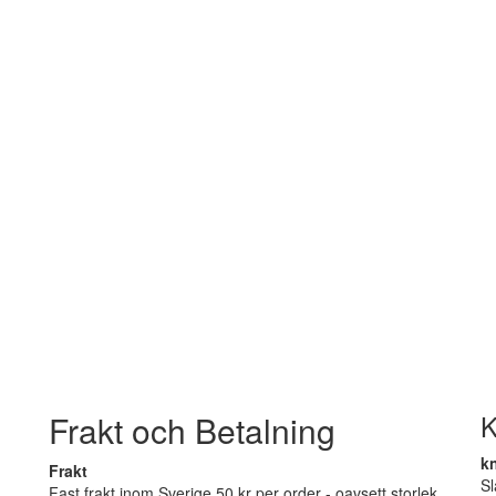
Frakt och Betalning
K
k
Frakt
S
Fast frakt inom Sverige 50 kr per order - oavsett storlek.