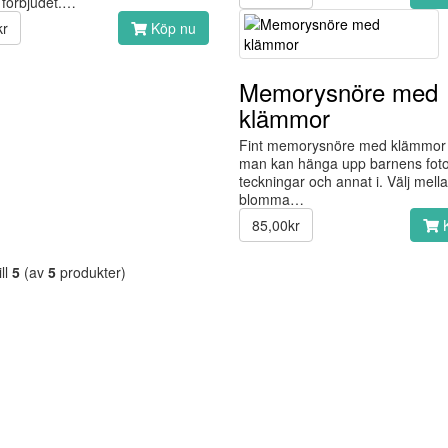
e förbjudet.…
kr
Köp nu
Memorysnöre med
klämmor
Fint memorysnöre med klämmor
man kan hänga upp barnens fotog
teckningar och annat i. Välj mell
blomma…
85,00kr
K
ill
5
(av
5
produkter)