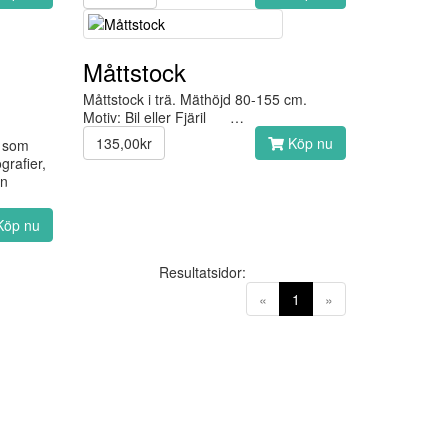
Måttstock
Måttstock i trä. Mäthöjd 80-155 cm.
Motiv: Bil eller Fjäril …
135,00kr
Köp nu
 som
rafier,
an
öp nu
Resultatsidor:
(current)
«
1
»