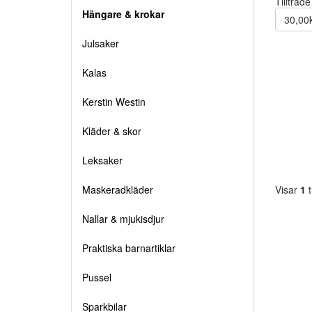
Tillträd
Hängare & krokar
30,00
Julsaker
Kalas
Kerstin Westin
Kläder & skor
Leksaker
Maskeradkläder
Visar
1
t
Nallar & mjukisdjur
Praktiska barnartiklar
Pussel
Sparkbilar