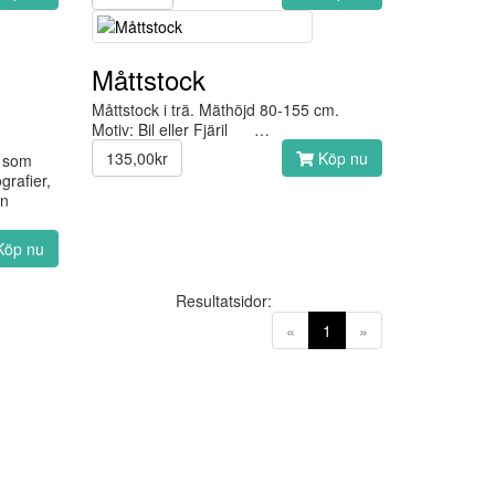
Måttstock
Måttstock i trä. Mäthöjd 80-155 cm.
Motiv: Bil eller Fjäril …
135,00kr
Köp nu
 som
rafier,
an
öp nu
Resultatsidor:
(current)
«
1
»