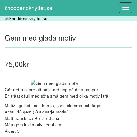
knoddenoknyttet.se
Toggl
Navig
Gem med glada motiv
75,00kr
Gör det roligare att hålla ordning på dina papper.
En träask full med söta små gem med olika motiv i trä.
Motiv: Igelkott, sol, humla, fjäril, blomma och fågel.
Antal: 48 gem ( 8 av varje motiv )
Mått träask: ca 9 x 7 x 3,5 cm.
Mått gem inkl.motiv : ca 4 cm
Ålder: 3 +