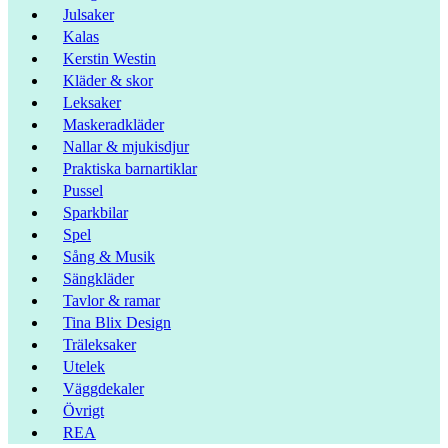
Julsaker
Kalas
Kerstin Westin
Kläder & skor
Leksaker
Maskeradkläder
Nallar & mjukisdjur
Praktiska barnartiklar
Pussel
Sparkbilar
Spel
Sång & Musik
Sängkläder
Tavlor & ramar
Tina Blix Design
Träleksaker
Utelek
Väggdekaler
Övrigt
REA