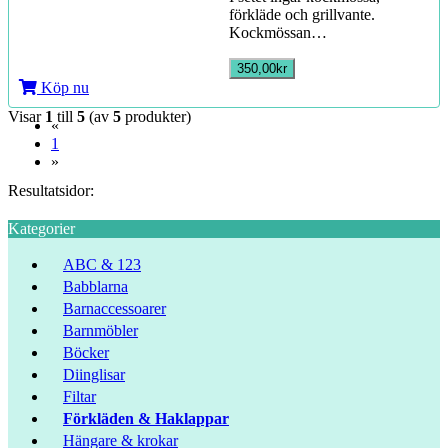
förkläde och grillvante.
Kockmössan…
350,00kr
Köp nu
Visar
1
till
5
(av
5
produkter)
«
(current)
1
»
Resultatsidor:
Kategorier
ABC & 123
Babblarna
Barnaccessoarer
Barnmöbler
Böcker
Diinglisar
Filtar
Förkläden & Haklappar
Hängare & krokar