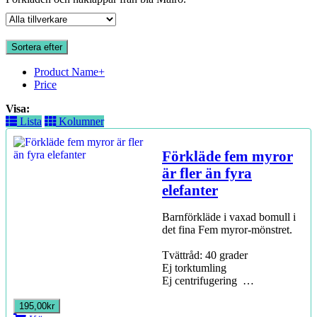
Sortera efter
Product Name+
Price
Visa:
Lista
Kolumner
Förkläde fem myror
är fler än fyra
elefanter
Barnförkläde i vaxad bomull i
det fina Fem myror-mönstret.
Tvättråd: 40 grader
Ej torktumling
Ej centrifugering …
195,00kr