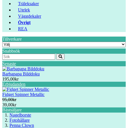
Träleksaker
Utelek
Väggdekaler
Övrigt
REA
Tillverkare
Snabbsök
Senaste
Barbapapa Bilddoku
195,00kr
Erbjudanden
Fidget Spinner Metallic
95,00kr
39,00kr
Bästsäljare
Nagelborste
Fotohållare
Penna Clown