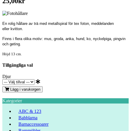
25,00kr
En rolig hållare av trä med metallspiral för tex foton, meddelanden
eller kvitton.
Finns i flera olika motiv: mus, groda, anka, hund, ko, nyckelpiga, pingvin
och geting.
Höjd 13 cm.
Tillgängliga val
Djur
Lägg i varukorgen
Kategorier
ABC & 123
Babblarna
Barnaccessoarer
Barnmöbler