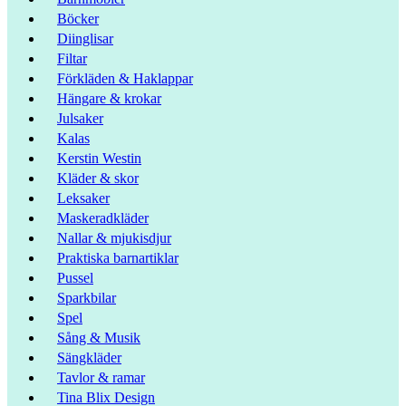
Böcker
Diinglisar
Filtar
Förkläden & Haklappar
Hängare & krokar
Julsaker
Kalas
Kerstin Westin
Kläder & skor
Leksaker
Maskeradkläder
Nallar & mjukisdjur
Praktiska barnartiklar
Pussel
Sparkbilar
Spel
Sång & Musik
Sängkläder
Tavlor & ramar
Tina Blix Design