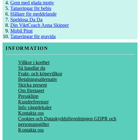
Gem med glada motiv
Tatueringar för bebis
Hållare för meddelande
Speldosa Da Da
Din ViktCoach Anna Skipper
Mobil Pirat
Tatueringar för gravida
INFORMATION
Villkor i korthet
Så handlar du
Frakt- och köpevillkor
Betalningsalternativ
Skicka present
Om företaget
Pressklipp
Kundreferenser
Info väggdekaler
Kontakta oss
Cookies och Dataskyddsförordningen GDPR och
personuppgifter
Kontakta oss