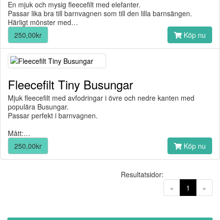
En mjuk och mysig fleecefilt med elefanter.
Passar lika bra till barnvagnen som till den lilla barnsängen.
Härligt mönster med…
250,00kr
Köp nu
Fleecefilt Tiny Busungar
Mjuk fleecefilt med avfodringar i övre och nedre kanten med
populära Busungar.
Passar perfekt i barnvagnen.
Mått:…
250,00kr
Köp nu
Resultatsidor:
(current)
«
1
»