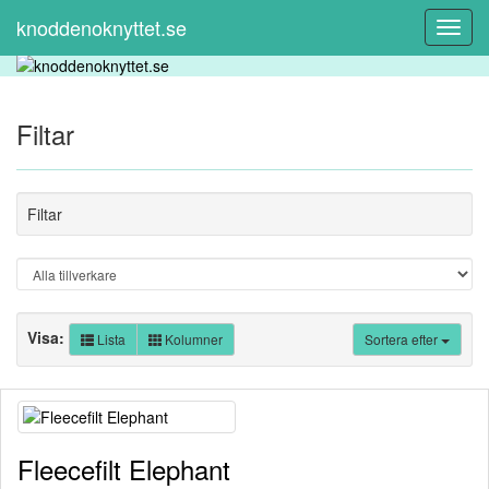
knoddenoknyttet.se
Toggl
Navig
Filtar
Filtar
Visa:
Lista
Kolumner
Sortera efter
Fleecefilt Elephant