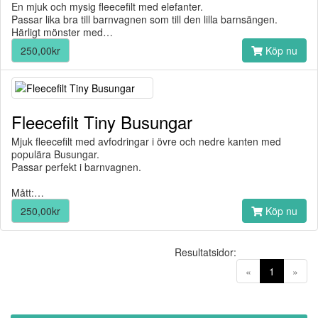
En mjuk och mysig fleecefilt med elefanter.
Passar lika bra till barnvagnen som till den lilla barnsängen.
Härligt mönster med…
250,00kr
Köp nu
Fleecefilt Tiny Busungar
Mjuk fleecefilt med avfodringar i övre och nedre kanten med
populära Busungar.
Passar perfekt i barnvagnen.
Mått:…
250,00kr
Köp nu
Resultatsidor:
(current)
«
1
»