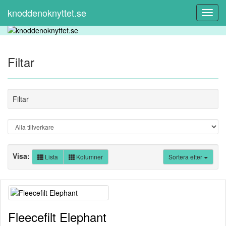
knoddenoknyttet.se
Toggl
Navig
Filtar
Filtar
Visa:
Lista
Kolumner
Sortera efter
Fleecefilt Elephant