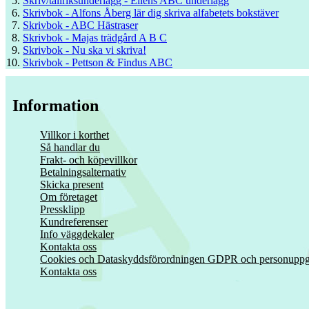
Skriv/tallriksunderlägg - Ellens ABC underlägg
Skrivbok - Alfons Åberg lär dig skriva alfabetets bokstäver
Skrivbok - ABC Hästraser
Skrivbok - Majas trädgård A B C
Skrivbok - Nu ska vi skriva!
Skrivbok - Pettson & Findus ABC
Information
Villkor i korthet
Så handlar du
Frakt- och köpevillkor
Betalningsalternativ
Skicka present
Om företaget
Pressklipp
Kundreferenser
Info väggdekaler
Kontakta oss
Cookies och Dataskyddsförordningen GDPR och personuppgi
Kontakta oss