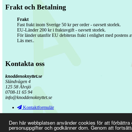
Frakt och Betalning
Frakt
Fast frakt inom Sverige 50 kr per order - oavsett storlek.
EU-Länder 200 kr i fraktavgift - oavsett storlek.
För länder utanför EU debiteras frakt i enlighet med postens av
Läs mer..
Kontakta oss
knoddenoknyttet.se
Sländvägen 4
125 58 Älvsjö
0708-11 65 94
info@knoddenoknyttet.se
Kontaktformulär
Den här webbplatsen använder cookies för att förbättra
Copyright © 2026
knoddenoknyttet.se
-
Webshop levererad av Dista
personuppgifter och godkänner dom. Genom att fortsätt