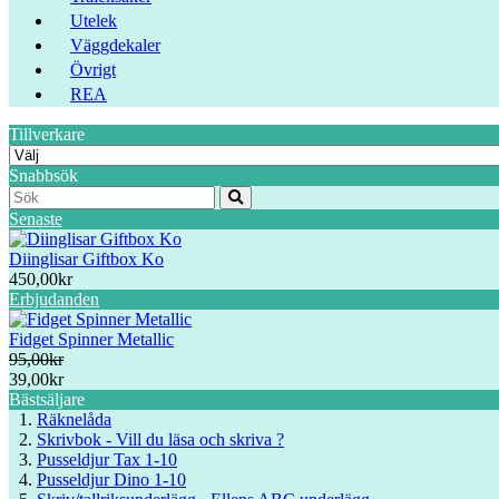
Utelek
Väggdekaler
Övrigt
REA
Tillverkare
Snabbsök
Senaste
Diinglisar Giftbox Ko
450,00kr
Erbjudanden
Fidget Spinner Metallic
95,00kr
39,00kr
Bästsäljare
Räknelåda
Skrivbok - Vill du läsa och skriva ?
Pusseldjur Tax 1-10
Pusseldjur Dino 1-10