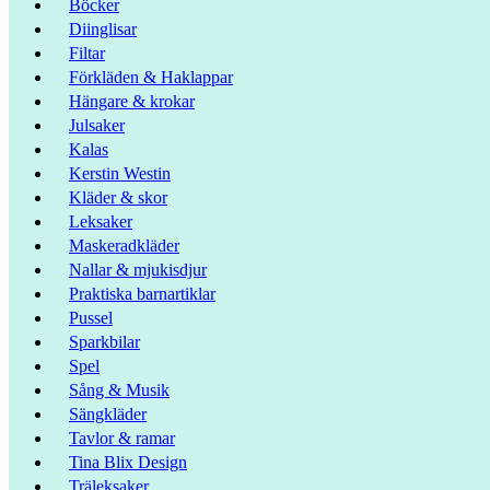
Böcker
Diinglisar
Filtar
Förkläden & Haklappar
Hängare & krokar
Julsaker
Kalas
Kerstin Westin
Kläder & skor
Leksaker
Maskeradkläder
Nallar & mjukisdjur
Praktiska barnartiklar
Pussel
Sparkbilar
Spel
Sång & Musik
Sängkläder
Tavlor & ramar
Tina Blix Design
Träleksaker