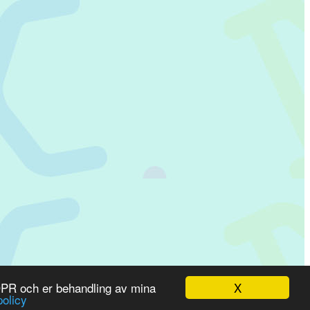
X
GDPR och er behandling av mina
olicy