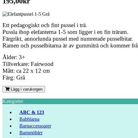
195,00kr
Ett pedagogiskt och fint pussel i trä.
Pussla ihop elefanterna 1-5 som ligger i en fin träram.
Färgrikt, annorlunda pussel med numrerade pusselbitar.
Ramen och pusselbitarna är av gummiträ och kommer från
Ålder: 3+
Tillverkare: Fairwood
Mått: ca 22 x 12 cm
Färg: Grå
Lägg i varukorgen
Kategorier
ABC & 123
Babblarna
Barnaccessoarer
Barnmöbler