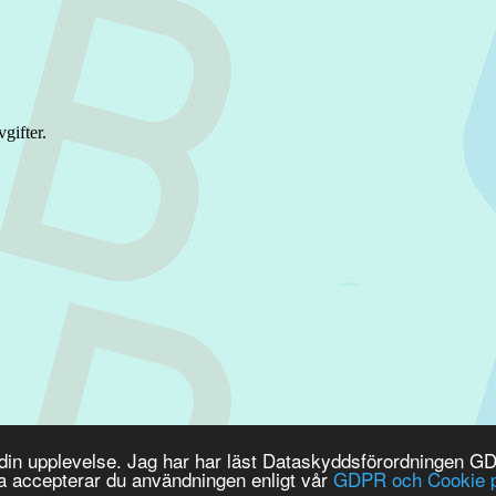
gifter.
 din upplevelse. Jag har har läst Dataskyddsförordningen 
nsData
a accepterar du användningen enligt vår
GDPR och Cookie p