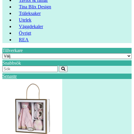
Tavlor & ramar
Tina Blix Design
Träleksaker
Utelek
Väggdekaler
Övrigt
REA
Tillverkare
Snabbsök
Senaste