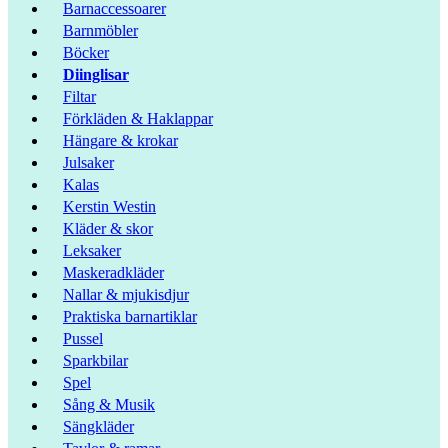
Barnaccessoarer
Barnmöbler
Böcker
Diinglisar
Filtar
Förkläden & Haklappar
Hängare & krokar
Julsaker
Kalas
Kerstin Westin
Kläder & skor
Leksaker
Maskeradkläder
Nallar & mjukisdjur
Praktiska barnartiklar
Pussel
Sparkbilar
Spel
Sång & Musik
Sängkläder