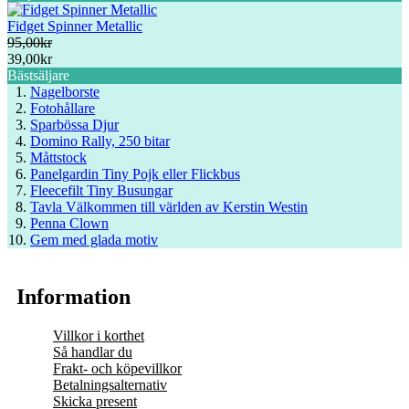
Fidget Spinner Metallic
95,00kr
39,00kr
Bästsäljare
Nagelborste
Fotohållare
Sparbössa Djur
Domino Rally, 250 bitar
Måttstock
Panelgardin Tiny Pojk eller Flickbus
Fleecefilt Tiny Busungar
Tavla Välkommen till världen av Kerstin Westin
Penna Clown
Gem med glada motiv
Information
Villkor i korthet
Så handlar du
Frakt- och köpevillkor
Betalningsalternativ
Skicka present