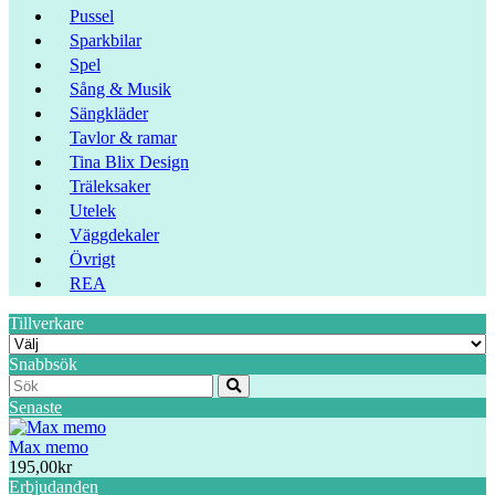
Pussel
Sparkbilar
Spel
Sång & Musik
Sängkläder
Tavlor & ramar
Tina Blix Design
Träleksaker
Utelek
Väggdekaler
Övrigt
REA
Tillverkare
Snabbsök
Senaste
Max memo
195,00kr
Erbjudanden