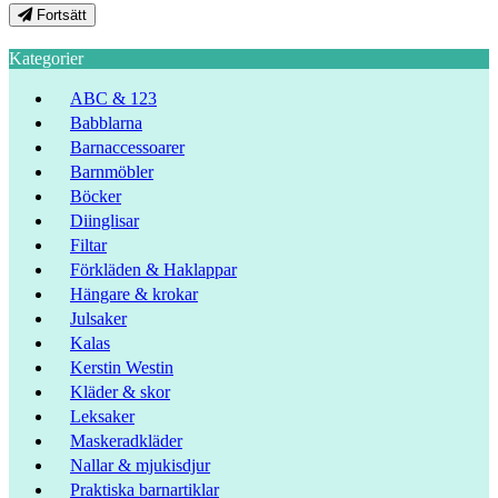
Fortsätt
Kategorier
ABC & 123
Babblarna
Barnaccessoarer
Barnmöbler
Böcker
Diinglisar
Filtar
Förkläden & Haklappar
Hängare & krokar
Julsaker
Kalas
Kerstin Westin
Kläder & skor
Leksaker
Maskeradkläder
Nallar & mjukisdjur
Praktiska barnartiklar