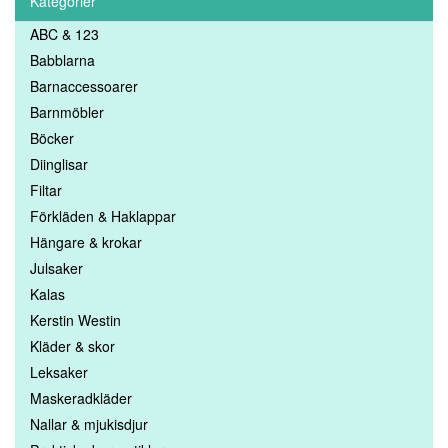
Kategorier
ABC & 123
Babblarna
Barnaccessoarer
Barnmöbler
Böcker
Diinglisar
Filtar
Förkläden & Haklappar
Hängare & krokar
Julsaker
Kalas
Kerstin Westin
Kläder & skor
Leksaker
Maskeradkläder
Nallar & mjukisdjur