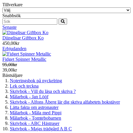
Tillverkare
Snabbsök
Senaste
Diinglisar Giftbox Ko
450,00kr
Erbjudanden
Fidget Spinner Metallic
95,00kr
39,00kr
Bästsäljare
Noteringsbok på nyckelring
Lek och teckna
Skrivbok - Vill du läsa och skriva ?
Målarbok - Jan Lööf
Skrivbok - Alfons Åberg lär dig skriva alfabetets bokstäver
Lätta fakta om astronauter
Målarbok - Måla med Pippi
Målarbok - Tomtebobarnen
Skrivbok - ABC Hästraser
Skrivbok - Majas trädgård A B C