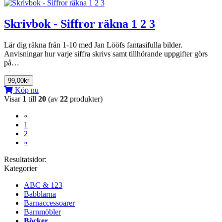
Skrivbok - Siffror räkna 1 2 3
Lär dig räkna från 1-10 med Jan Lööfs fantasifulla bilder.
Anvisningar hur varje siffra skrivs samt tillhörande uppgifter görs
på…
99,00kr
Köp nu
Visar
1
till
20
(av
22
produkter)
«
(current)
1
2
»
Resultatsidor:
Kategorier
ABC & 123
Babblarna
Barnaccessoarer
Barnmöbler
Böcker