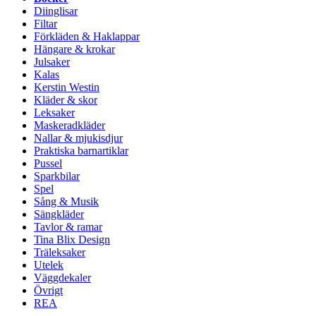
Diinglisar
Filtar
Förkläden & Haklappar
Hängare & krokar
Julsaker
Kalas
Kerstin Westin
Kläder & skor
Leksaker
Maskeradkläder
Nallar & mjukisdjur
Praktiska barnartiklar
Pussel
Sparkbilar
Spel
Sång & Musik
Sängkläder
Tavlor & ramar
Tina Blix Design
Träleksaker
Utelek
Väggdekaler
Övrigt
REA