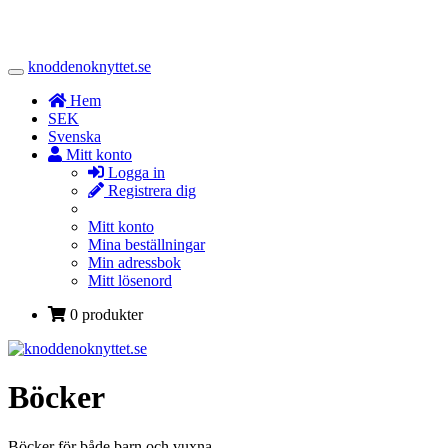
knoddenoknyttet.se
Toggle
Navigation
Hem
SEK
Svenska
Mitt konto
Logga in
Registrera dig
Mitt konto
Mina beställningar
Min adressbok
Mitt lösenord
0 produkter
Böcker
Böcker för både barn och vuxna.