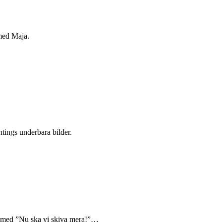
 med Maja.
ntings underbara bilder.
ätt med ”Nu ska vi skiva mera!”…