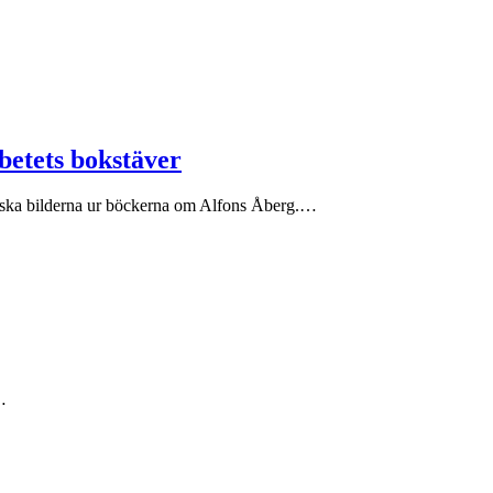
abetets bokstäver
assiska bilderna ur böckerna om Alfons Åberg.…
…