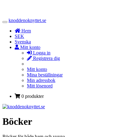
knoddenoknyttet.se
Toggle
Navigation
Hem
SEK
Svenska
Mitt konto
Logga in
Registrera dig
Mitt konto
Mina beställningar
Min adressbok
Mitt lösenord
0 produkter
Böcker
Böcker för både barn och vuxna.