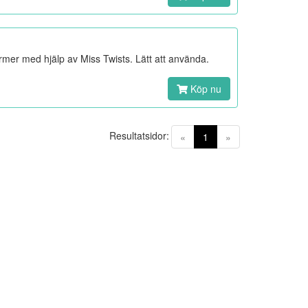
ormer med hjälp av Miss Twists. Lätt att använda.
Köp nu
Resultatsidor:
(current)
«
1
»