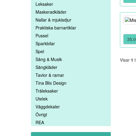
Leksaker
Maskeradkläder
Nallar & mjukisdjur
Praktiska barnartiklar
Pussel
35,0
Sparkbilar
Spel
Sång & Musik
Visar
1
t
Sängkläder
Tavlor & ramar
Tina Blix Design
Träleksaker
Utelek
Väggdekaler
Övrigt
REA