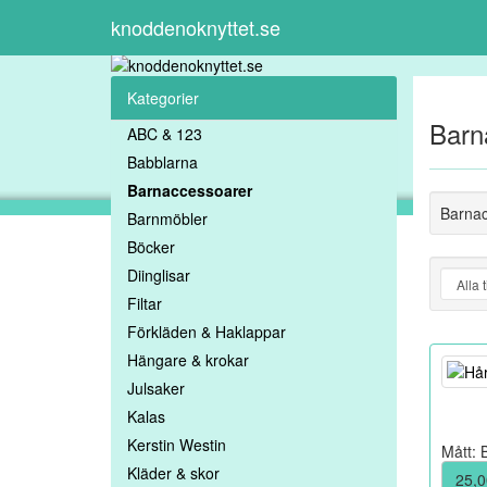
knoddenoknyttet.se
Kategorier
Barn
ABC & 123
Babblarna
Barnaccessoarer
Barnac
Barnmöbler
Böcker
Diinglisar
Filtar
Förkläden & Haklappar
Hängare & krokar
Julsaker
Kalas
Kerstin Westin
Mått: 
Kläder & skor
25,0