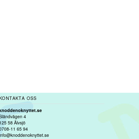
KONTAKTA OSS
knoddenoknyttet.se
Sländvägen 4
125 58 Älvsjö
0708-11 65 94
info@knoddenoknyttet.se