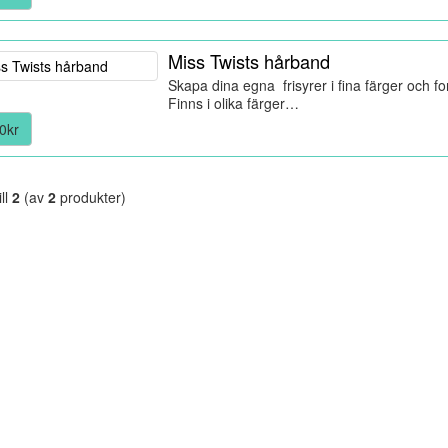
Miss Twists hårband
Skapa dina egna frisyrer i fina färger och f
Finns i olika färger…
0kr
ill
2
(av
2
produkter)