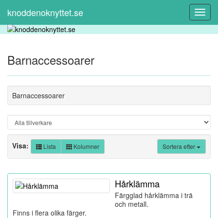
knoddenoknyttet.se
Toggl
Navig
Barnaccessoarer
Barnaccessoarer
Visa:
Lista
Kolumner
Sortera efter
Hårklämma
Färgglad hårklämma i trä
och metall.
Finns i flera olika färger.