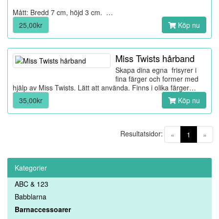
Mått: Bredd 7 cm, höjd 3 cm. …
25,00kr
Köp nu
Miss Twists hårband
Skapa dina egna frisyrer i
fina färger och former med
hjälp av Miss Twists. Lätt att använda. Finns i olika färger…
35,00kr
Köp nu
Resultatsidor:
(current)
«
1
»
Kategorier
ABC & 123
Babblarna
Barnaccessoarer