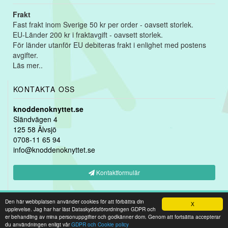
Frakt
Fast frakt inom Sverige 50 kr per order - oavsett storlek.
EU-Länder 200 kr i fraktavgift - oavsett storlek.
För länder utanför EU debiteras frakt i enlighet med postens
avgifter.
Läs mer..
KONTAKTA OSS
knoddenoknyttet.se
Sländvägen 4
125 58 Älvsjö
0708-11 65 94
info@knoddenoknyttet.se
Kontaktformulär
Copyright © 2026
knoddenoknyttet.se
-
Webshop levererad av
Den här webbplatsen använder cookies för att förbättra din
X
upplevelse. Jag har har läst Dataskyddsförordningen GDPR och
er behandling av mina personuppgifter och godkänner dom. Genom att fortsätta accepterar
DistansData
du användningen enligt vår
GDPR och Cookie policy