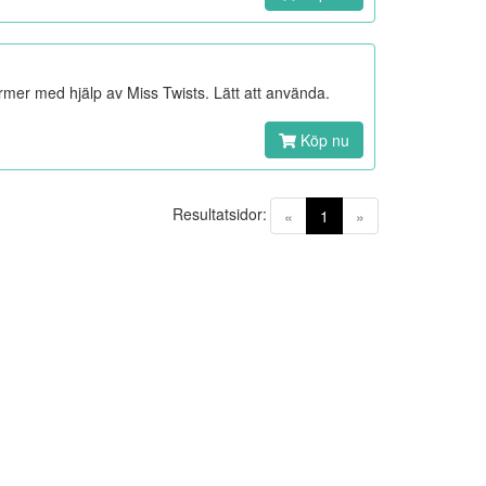
ormer med hjälp av Miss Twists. Lätt att använda.
Köp nu
Resultatsidor:
(current)
«
1
»