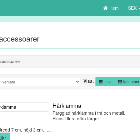
Hem
SEK
accessoarer
cessoarer
Visa:
Lista
Kolumner
Hårklämma
Färgglad hårklämma i trä och metall.
Finns i flera olika färger.
Bredd 7 cm, höjd 3 cm. …
0kr