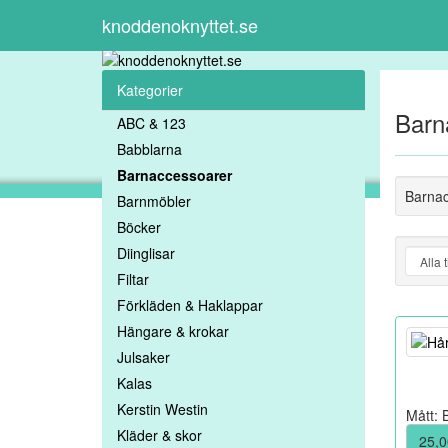
knoddenoknyttet.se
Kategorier
Barn
ABC & 123
Babblarna
Barnaccessoarer
Barnac
Barnmöbler
Böcker
Diinglisar
Filtar
Förkläden & Haklappar
Hängare & krokar
Julsaker
Kalas
Kerstin Westin
Mått: 
Kläder & skor
25,0