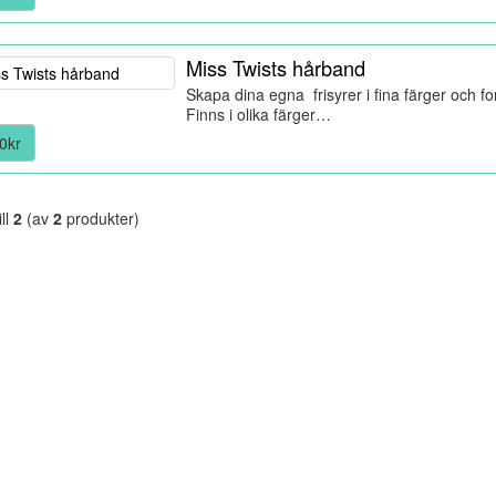
Miss Twists hårband
Skapa dina egna frisyrer i fina färger och f
Finns i olika färger…
0kr
ill
2
(av
2
produkter)