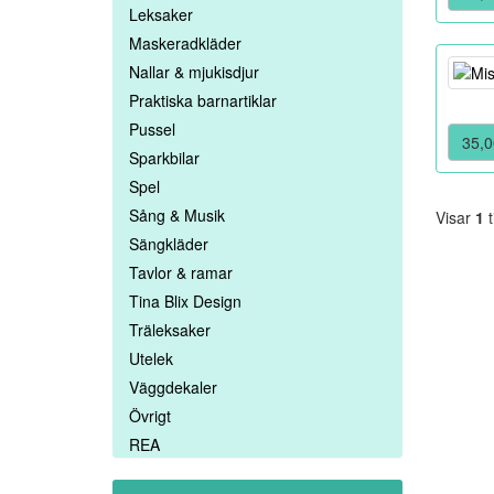
Leksaker
Maskeradkläder
Nallar & mjukisdjur
Praktiska barnartiklar
Pussel
35,0
Sparkbilar
Spel
Sång & Musik
Visar
1
t
Sängkläder
Tavlor & ramar
Tina Blix Design
Träleksaker
Utelek
Väggdekaler
Övrigt
REA