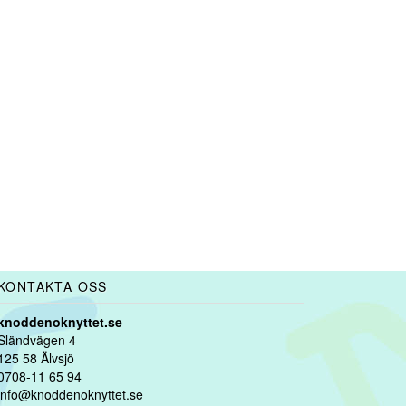
KONTAKTA OSS
knoddenoknyttet.se
Sländvägen 4
125 58 Älvsjö
0708-11 65 94
info@knoddenoknyttet.se