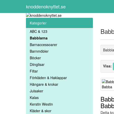
knoddenoknyttet.se
Kategorier
Babb
ABC & 123
Babblarna
Barnaccessoarer
Babbla
Barnmöbler
Böcker
Diinglisar
Visa:
Filtar
Förkläden & Haklappar
Hängare & krokar
Julsaker
Babbl
Kalas
Bab
Kerstin Westin
Kläder & skor
Detta k