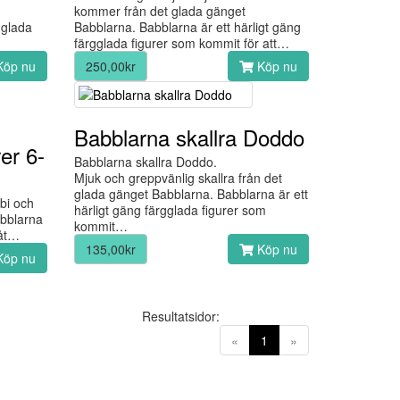
kommer från det glada gänget
gglada
Babblarna. Babblarna är ett härligt gäng
färgglada figurer som kommit för att…
öp nu
250,00kr
Köp nu
Babblarna skallra Doddo
er 6-
Babblarna skallra Doddo.
Mjuk och greppvänlig skallra från det
glada gänget Babblarna. Babblarna är ett
bi och
härligt gäng färgglada figurer som
abblarna
kommit…
Låt…
135,00kr
Köp nu
öp nu
Resultatsidor:
(current)
«
1
»