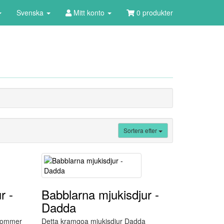
Svenska
Mitt konto
0 produkter
Sortera efter
r -
Babblarna mjukisdjur -
Dadda
 kommer
Detta kramgoa mjukisdjur Dadda