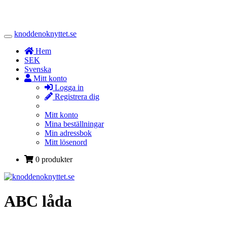
knoddenoknyttet.se
Toggle
Navigation
Hem
SEK
Svenska
Mitt konto
Logga in
Registrera dig
Mitt konto
Mina beställningar
Min adressbok
Mitt lösenord
0 produkter
ABC låda