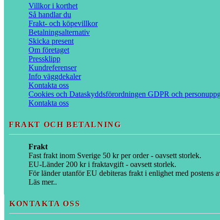
Villkor i korthet
Så handlar du
Frakt- och köpevillkor
Betalningsalternativ
Skicka present
Om företaget
Pressklipp
Kundreferenser
Info väggdekaler
Kontakta oss
Cookies och Dataskyddsförordningen GDPR och personuppgi
Kontakta oss
FRAKT OCH BETALNING
Frakt
Fast frakt inom Sverige 50 kr per order - oavsett storlek.
EU-Länder 200 kr i fraktavgift - oavsett storlek.
För länder utanför EU debiteras frakt i enlighet med postens av
Läs mer..
KONTAKTA OSS