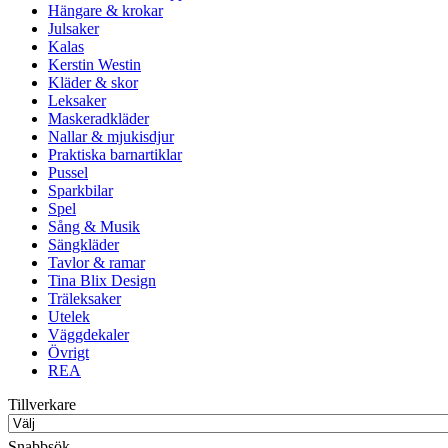
Hängare & krokar
Julsaker
Kalas
Kerstin Westin
Kläder & skor
Leksaker
Maskeradkläder
Nallar & mjukisdjur
Praktiska barnartiklar
Pussel
Sparkbilar
Spel
Sång & Musik
Sängkläder
Tavlor & ramar
Tina Blix Design
Träleksaker
Utelek
Väggdekaler
Övrigt
REA
Tillverkare
Snabbsök