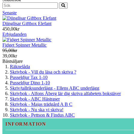
Senaste
Diinglisar Giftbox Elefant
450,00kr
Erbjudanden
Fidget Spinner Metallic
95,00kr
39,00kr
Bästsäljare
Räknelåda
Skrivbok - Vill du läsa och skriva ?
Pusseldjur Tax 1-10
Pusseldjur Dino 1-10
Skriv/tallriksunderlägg - Ellens ABC underlägg
Skrivbok - Alfons Åberg lär dig skriva alfabetets bokstäver
Skrivbok - ABC Hästraser
Skrivbok - Majas trädgård A B C
Skrivbok - Nu ska vi skriva!
Skrivbok - Pettson & Findus ABC
INFORMATION