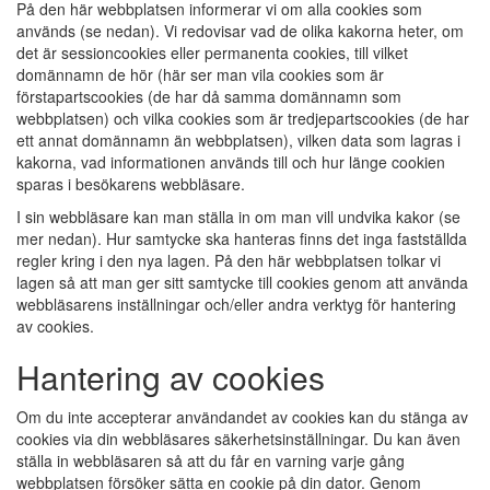
På den här webbplatsen informerar vi om alla cookies som
används (se nedan). Vi redovisar vad de olika kakorna heter, om
det är sessioncookies eller permanenta cookies, till vilket
domännamn de hör (här ser man vila cookies som är
förstapartscookies (de har då samma domännamn som
webbplatsen) och vilka cookies som är tredjepartscookies (de har
ett annat domännamn än webbplatsen), vilken data som lagras i
kakorna, vad informationen används till och hur länge cookien
sparas i besökarens webbläsare.
I sin webbläsare kan man ställa in om man vill undvika kakor (se
mer nedan). Hur samtycke ska hanteras finns det inga fastställda
regler kring i den nya lagen. På den här webbplatsen tolkar vi
lagen så att man ger sitt samtycke till cookies genom att använda
webbläsarens inställningar och/eller andra verktyg för hantering
av cookies.
Hantering av cookies
Om du inte accepterar användandet av cookies kan du stänga av
cookies via din webbläsares säkerhetsinställningar. Du kan även
ställa in webbläsaren så att du får en varning varje gång
webbplatsen försöker sätta en cookie på din dator. Genom