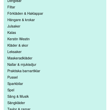
Diinglisar
Filtar
Förkläden & Haklappar
Hängare & krokar
Julsaker
Kalas
Kerstin Westin
Kläder & skor
Leksaker
Maskeradkläder
Nallar & mjukisdjur
Praktiska barnartiklar
Pussel
Sparkbilar
Spel
Sång & Musik
Sängkläder
Tavlor & ramar