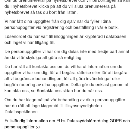
Om du prenumererar på nyhetsbrevet och vill bli borttagen så kan
du i nyhetsbrevet klicka på att du vill sluta prenumerera på
nyhetsbrevet så tas du bort från listan.
Vi har fått dina uppgifter från dig själv när du fyller i dina
personuppgifter vid registrering och beställning i vår e-butik.
Lösenordet du har valt till inloggningen är krypterad i databasen
och inget vi har tillgång till.
De personuppgifter vi har om dig delas inte med tredje part annat
än då vi är skyldiga att göra så enligt lag.
Du har rätt att kontakta oss om du vill ha ut information om de
uppgifter vi har om dig, för att begära rättelse eller för att begära
att vi begränsar behandlingen, för att göra invändningar eller
begära radering av dina uppgifter. Detta gör du enklast genom att
kontakta oss, se
Kontakta oss
sidan hur du når oss.
Om du har klagomål på vår behandling av dina personuppgifter
har du rätt att inge klagomål till tillsynsmyndigheten
Datainspektionen.
Fullständig information om EU:s Dataskyddsförordning GDPR och
personuppgifter >>