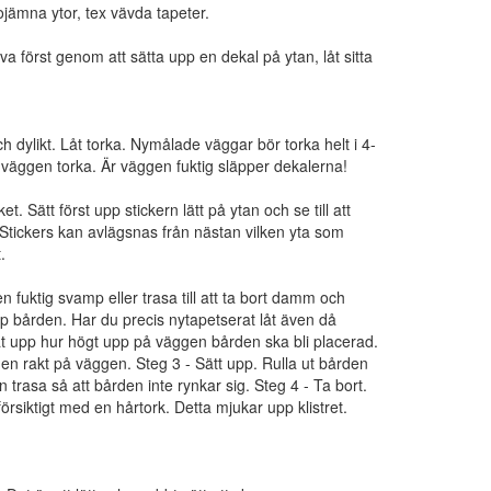
ojämna ytor, tex vävda tapeter.
a först genom att sätta upp en dekal på ytan, låt sitta
h dylikt. Låt torka. Nymålade väggar bör torka helt i 4-
 väggen torka. Är väggen fuktig släpper dekalerna!
. Sätt först upp stickern lätt på ytan och se till att
 Stickers kan avlägsnas från nästan vilken yta som
.
n fuktig svamp eller trasa till att ta bort damm och
pp bården. Har du precis nytapetserat låt även då
ät upp hur högt upp på väggen bården ska bli placerad.
 den rakt på väggen. Steg 3 - Sätt upp. Rulla ut bården
 trasa så att bården inte rynkar sig. Steg 4 - Ta bort.
rsiktigt med en hårtork. Detta mjukar upp klistret.