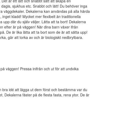
 Det är ett lätt och snabbt sätt att skapa en
 dagis, sjukhus etc. Snabbt och lätt! Du behöver inga
våra väggdekaler. Dekalerna kan användas på alla hårda
 inget kladd! Mycket mer flexibelt än traditionella
 upp där du själv väljer. Lätta att ta bort! Dekalerna
ven efter år på väggen! När dina barn växer ifrån
på. De är lika lätta att ta bort som de är att sätta upp!
ka, går att torka av och är biologiskt nedbrytbara.
på väggen! Pressa inifrån och ut för att undvika
 en bra idé att lägga ut dem först och bestämma var du
t. Dekalerna fäster på de flesta fasta, rena ytor. De är