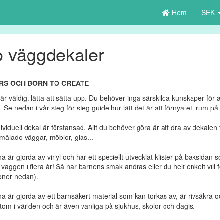
Hem
SEK
o väggdekaler
RS OCH BORN TO CREATE
 är väldigt lätta att sätta upp. Du behöver inga särskilda kunskaper f
a. Se nedan i vår steg för steg guide hur lätt det är att förnya ett rum på
dividuell dekal är förstansad. Allt du behöver göra är att dra av dekalen
 målade väggar, möbler, glas...
a är gjorda av vinyl och har ett speciellt utvecklat klister på baksidan s
väggen i flera år! Så när barnens smak ändras eller du helt enkelt vil
ioner nedan).
a är gjorda av ett barnsäkert material som kan torkas av, är rivsäkra o
om i världen och är även vanliga på sjukhus, skolor och dagis.