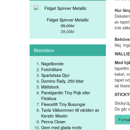
Hur län
Dekalern
Fidget Spinner Metallic
av tapet
95,00kr
inte säke
39,00kr
Behöver
Nej. Ing
Bästsäljare
WALLIE
Med hjä
Nagelborste
tapetlim
Fotohållare
kakel, m
Sparbössa Djur
tapet oc
Domino Rally, 250 bitar
så löses
Måttstock
Panelgardin Tiny Pojk eller
STICKY
Flickbus
StickyUp
Fleecefilt Tiny Busungar
De går d
Tavla Välkommen till världen av
Kerstin Westin
Fortsä
Penna Clown
Gem med glada motiv