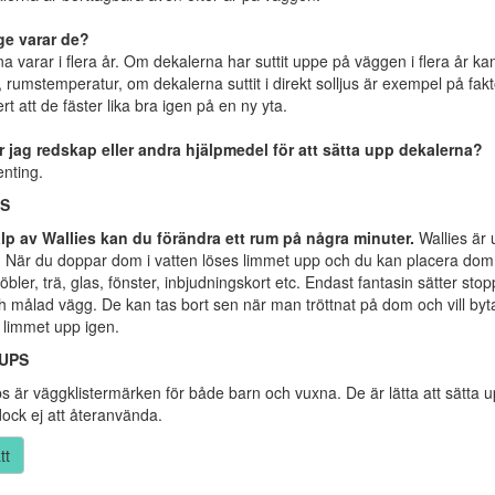
ge varar de?
a varar i flera år. Om dekalerna har suttit uppe på väggen i flera år ka
, rumstemperatur, om dekalerna suttit i direkt solljus är exempel på fak
rt att de fäster lika bra igen på en ny yta.
 jag redskap eller andra hjälpmedel för att sätta upp dekalerna?
enting.
S
lp av Wallies kan du förändra ett rum på några minuter.
Wallies är 
. När du doppar dom i vatten löses limmet upp och du kan placera dom 
öbler, trä, glas, fönster, inbjudningskort etc. Endast fantasin sätter sto
h målad vägg. De kan tas bort sen när man tröttnat på dom och vill byt
 limmet upp igen.
UPS
s är väggklistermärken för både barn och vuxna. De är lätta att sätta up
ock ej att återanvända.
tt