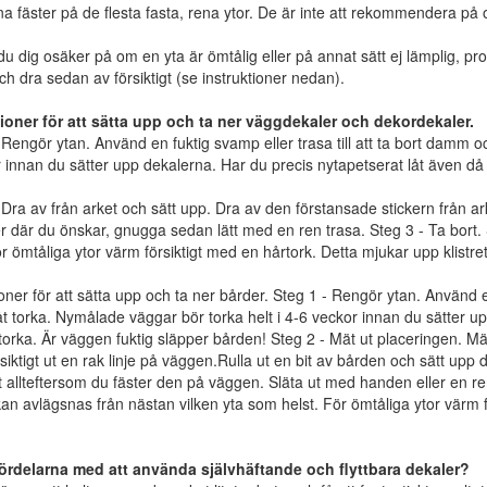
a fäster på de flesta fasta, rena ytor. De är inte att rekommendera på 
u dig osäker på om en yta är ömtålig eller på annat sätt ej lämplig, prov
och dra sedan av försiktigt (se instruktioner nedan).
tioner för att sätta upp och ta ner väggdekaler och dekordekaler.
 Rengör ytan. Använd en fuktig svamp eller trasa till att ta bort damm oc
 innan du sätter upp dekalerna. Har du precis nytapetserat låt även då
 Dra av från arket och sätt upp. Dra av den förstansade stickern från arket
er där du önskar, gnugga sedan lätt med en ren trasa. Steg 3 - Ta bort.
ör ömtåliga ytor värm försiktigt med en hårtork. Detta mjukar upp klistret
ioner för att sätta upp och ta ner bårder. Steg 1 - Rengör ytan. Använd e
Låt torka. Nymålade väggar bör torka helt i 4-6 veckor innan du sätter u
orka. Är väggen fuktig släpper bården! Steg 2 - Mät ut placeringen. M
siktigt ut en rak linje på väggen.Rulla ut en bit av bården och sätt upp
bit allteftersom du fäster den på väggen. Släta ut med handen eller en ren
an avlägsnas från nästan vilken yta som helst. För ömtåliga ytor värm fö
fördelarna med att använda självhäftande och flyttbara dekaler?