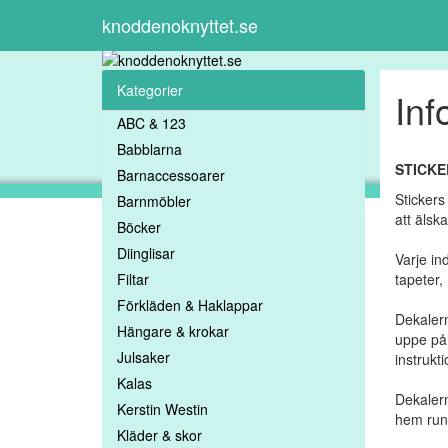
knoddenoknyttet.se
Kategorier
Inf
ABC & 123
Babblarna
STICKE
Barnaccessoarer
Stickers
Barnmöbler
att älsk
Böcker
Diinglisar
Varje in
Filtar
tapeter,
Förkläden & Haklappar
Dekalern
Hängare & krokar
uppe på 
Julsaker
instrukt
Kalas
Dekalern
Kerstin Westin
hem runt
Kläder & skor