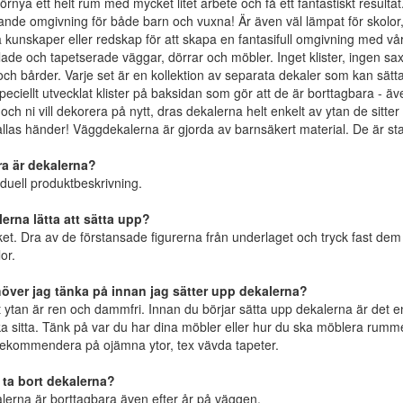
örnya ett helt rum med mycket litet arbete och få ett fantastiskt resultat.
ande omgivning för både barn och vuxna! Är även väl lämpat för skolor,
a kunskaper eller redskap för att skapa en fantasifull omgivning med 
lade och tapetserade väggar, dörrar och möbler. Inget klister, ingen sax,
och bårder. Varje set är en kollektion av separata dekaler som kan sättas
speciellt utvecklat klister på baksidan som gör att de är borttagbara - ä
och ni vill dekorera på nytt, dras dekalerna helt enkelt av ytan de sitter 
allas händer! Väggdekalerna är gjorda av barnsäkert material. De är star
ra är dekalerna?
iduell produktbeskrivning.
erna lätta att sätta upp?
et. Dra av de förstansade figurerna från underlaget och tryck fast dem 
or.
över jag tänka på innan jag sätter upp dekalerna?
att ytan är ren och dammfri. Innan du börjar sätta upp dekalerna är det
ska sitta. Tänk på var du har dina möbler eller hur du ska möblera rumme
 rekommendera på ojämna ytor, tex vävda tapeter.
 ta bort dekalerna?
lerna är borttagbara även efter år på väggen.