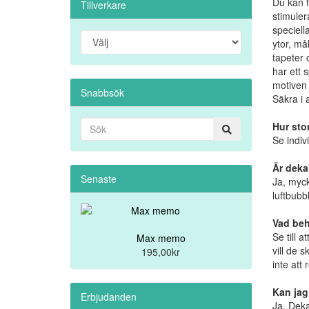
Du kan f
Tillverkare
stimuler
speciell
ytor, må
tapeter 
har ett 
motiven 
Snabbsök
Säkra i 
Hur sto
Se indiv
Är dekal
Senaste
Ja, myck
luftbubbl
Vad beh
Se till 
Max memo
vill de 
195,00kr
inte att
Kan jag
Erbjudanden
Ja. Deka