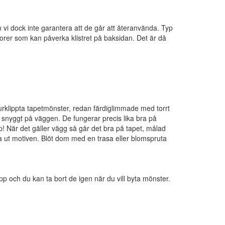
n vi dock inte garantera att de går att återanvända. Typ
torer som kan påverka klistret på baksidan. Det är då
urklippta tapetmönster, redan färdiglimmade med torrt
snyggt på väggen. De fungerar precis lika bra på
pp! När det gäller vägg så går det bra på tapet, målad
a ut motiven. Blöt dom med en trasa eller blomspruta
p och du kan ta bort de igen när du vill byta mönster.