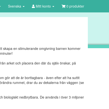
Svenska
Mitt konto
0 produkter
ör att skapa en stimulerande omgivning barnen kommer
 minuter!
 från arket och placera den där du själv önskar, på
om gör att de är borttagbara - även efter att ha suttit
l förändra rummet, drar du av dekalerna från väggen (se
ch biologiskt nedbrytbara. De används i över 3 miljoner