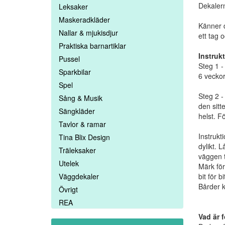
Dekalern
Leksaker
Maskeradkläder
Känner d
Nallar & mjukisdjur
ett tag 
Praktiska barnartiklar
Instruk
Pussel
Steg 1 -
Sparkbilar
6 veckor
Spel
Steg 2 -
Sång & Musik
den sitt
Sängkläder
helst. F
Tavlor & ramar
Instrukt
Tina Blix Design
dylikt. 
Träleksaker
väggen t
Utelek
Märk för
Väggdekaler
bit för 
Bårder k
Övrigt
REA
Vad är 