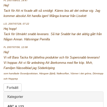
Fr, 2007/08/03, 14:47
Hej!
Tack för Att ni fixade allt så smidigt. Känns bra att det ordnar sig. Jag
kommer absolut Att handla igen!
Många kramar från Liselott
LO, 2007/07/28, 07:22
Hej hopp!
Tack för Utmärkt snabb leverans. Så här Snabbt har det aldrig gått från
Någon Annan. Hälsningar Pernilla
Fr, 2007/07/06, 12:08
Hej!
Vi vill Bara Tacka för jättefina produkter och för Supersnabb leverans!
Vi hoppas Att vi får anledning Att återkomma med fler köp. Mvh,
Familjen Nässelblad jag Söderköping
som handlade Gosedjurskistan, Hängare (fjäril), Nallesoffan, Vänner i det gröna, Dörrstopp
och Hopprep
Fortsätt
Kategorier
ABC & 123