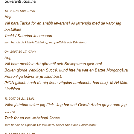
Suveränt! Kristina
Till, 2007/11/08, 07:41
Hej!
Vill bara Tacka för en snabb leverans! Är jättenöjd med de varor jag
beställde!
Tack! / Katarina Johansson
som handlade kärleksförklaring, pappa-Tshirt och Dörrstopp
On, 2007-10-17, 07:44
Hej,
Vill bara meddela Att giftemål och Bröllopsresa gick bra!
Boken gjorde Verkligen Succé, kund Inte ha valt en Bättre Morgongåva,
Personliga Gåvor är ju alltid bäst.
(HON gillade i och för sig även vitgulds armbandet hon fick). MVH Mike
Lindblom
Ti, 2007-08-21, 18:01
Vilka jättefina saker jag Fick. Jag har sett Också Andra grejer som jag
vill ha.
Tack för en bra webshop! Jonas
som handlade Sparkbil Classic Metal Racer Sport och Snickarbänk