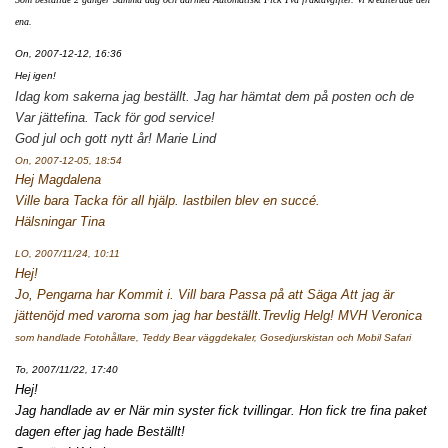
ena.
On, 2007-12-12, 16:36
Hej igen!
Idag kom sakerna jag beställt. Jag har hämtat dem på posten och de
Var jättefina. Tack för god service!
God jul och gott nytt år! Marie Lind
On, 2007-12-05, 18:54
Hej Magdalena
Ville bara Tacka för all hjälp. lastbilen blev en succé.
Hälsningar Tina
LO, 2007/11/24, 10:11
Hej!
Jo, Pengarna har Kommit i. Vill bara Passa på att Säga Att jag är
jättenöjd med varorna som jag har beställt.Trevlig Helg! MVH Veronica
som handlade
Fotohållare, Teddy Bear väggdekaler, Gosedjurskistan
och Mobil Safari
To, 2007/11/22, 17:40
Hej!
Jag handlade av er När min syster fick tvillingar. Hon fick tre fina paket
dagen efter jag hade Beställt!