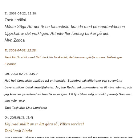
Ti,
2008-04-22, 22:30
Tack snälla!
Måste Säga Att det är en fantastiskt bra idé med presentfunktionen.
Uppskattar det verkligen. Att inte fler företag tänker på det.
Mvh Zorica
Ti, 2008-04-08, 22:28
Tack för Snabbt svar! Och tack för beskedet, det kommer glädja sonen. Hälsningar
Eleonor
On, 2008-02-27, 13:19
Hej, helt fantastiskt upplägg på er hemsida. Superbra valmöjligheter och suverräna
Leveranstider, betalningsöjligheter. Jag har Redan rekommenderat er till mina vänner, och
jag kommer garanterat att handla av er igen. Ett tips till en rolig produkt; paraply Som man
kan måla själv.
Tack Tack Mvh Lina Lundgren
On, 2008/01/13, 15:41
Hej, vad snällt av er Att göra så, Vilken service!
Tack! mvh Linda
Som beställde 2 gånger Samma dag och därmed Automatiskt Fick Två fraktavgifter. Vi krediterade den