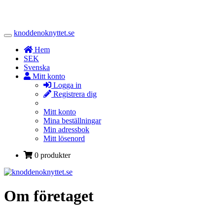
knoddenoknyttet.se
Toggle
Navigation
Hem
SEK
Svenska
Mitt konto
Logga in
Registrera dig
Mitt konto
Mina beställningar
Min adressbok
Mitt lösenord
0 produkter
Om företaget