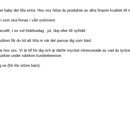
ler baby det lilla extra. Hos oss hittar du produkter av allra finaste kvalitét til
 som ska finnas i vårt sortiment.
ellt, t ex vid födelsedag , jul, dop eller till nyfödd.
ken får du tid att titta in när det passar dig som bäst.
hos oss. Vi är till för dig och är därför mycket intresserade av vad du tycker. E
unkter under rubriken kundreferenser.
e (för lite större barn).