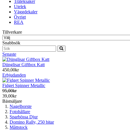
Träleksaker
Utelek
Väggdekaler
Övrigt
REA
Tillverkare
Snabbsök
Senaste
Diinglisar Giftbox Katt
450,00kr
Erbjudanden
Fidget Spinner Metallic
95,00kr
39,00kr
Bästsäljare
Nagelborste
Fotohållare
Sparbössa Djur
Domino Rally, 250 bitar
Måttstock