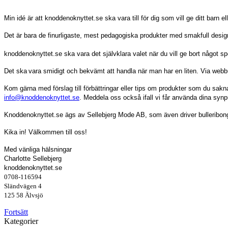
Min idé är att knoddenoknyttet.se ska vara till för dig som vill ge ditt barn el
Det är bara de finurligaste, mest pedagogiska produkter med smakfull design
knoddenoknyttet.se ska vara det självklara valet när du vill ge bort något speci
Det ska
vara smidigt och bekvämt att handla när man har en liten. Via webbuti
Kom gärna med förslag till förbättringar eller tips om produkter som du saknar 
info@knoddenoknyttet.se
. Meddela oss också ifall vi får använda dina synp
Knoddenoknyttet.se ägs av Sellebjerg Mode AB, som även driver bulleribong.s
Kika in! Välkommen till oss!
Med vänliga hälsningar
Charlotte Sellebjerg
knoddenoknyttet.se
0708-116594
Sländvägen 4
125 58 Älvsjö
Fortsätt
Kategorier