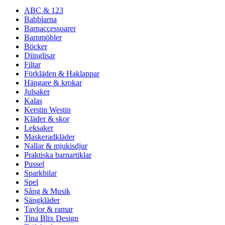
ABC & 123
Babblarna
Barnaccessoarer
Barnmöbler
Böcker
Diinglisar
Filtar
Förkläden & Haklappar
Hängare & krokar
Julsaker
Kalas
Kerstin Westin
Kläder & skor
Leksaker
Maskeradkläder
Nallar & mjukisdjur
Praktiska barnartiklar
Pussel
Sparkbilar
Spel
Sång & Musik
Sängkläder
Tavlor & ramar
Tina Blix Design