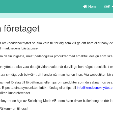
Hem
SEK
företaget
r att knoddenoknyttet.se ska vara till för dig som vill ge ditt barn eller baby det
till marknadens bästa priser!
ra de finurligaste, mest pedagogiska produkter med smakfull design som ska f
nyttet.se ska vara det självklara valet när du vill ge bort något speciellt, t ex 
vara smidigt och bekvämt att handla när man har en liten. Via webbutiken får du
 med förslag till förbättringar eller tips om produkter som du saknar hos oss. 
 E-posta dina synpunkter, kritik, förslag eller tips till
info@knoddenoknyttet.s
riken kundreferenser.
nyttet.se ägs av Sellebjerg Mode AB, som även driver bulleribong.se (för lite
Välkommen till oss!