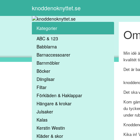
knoddenoknyttet.se
Kategorier
Om 
ABC & 123
Babblarna
Min idé ä
Barnaccessoarer
kvalitét 
Barnmöbler
Det är ba
Böcker
Diinglisar
knoddenok
Filtar
Det ska
Förkläden & Haklappar
Kom gärna
Hängare & krokar
du tycker.
Julsaker
under rub
Kalas
Knoddenok
Kerstin Westin
Kika in! 
Kläder & skor