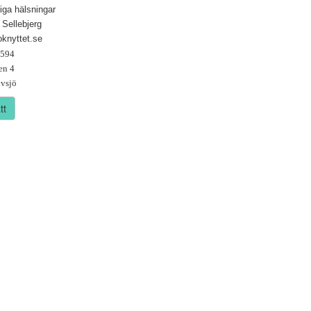
iga hälsningar
 Sellebjerg
knyttet.se
6594
en 4
vsjö
tt