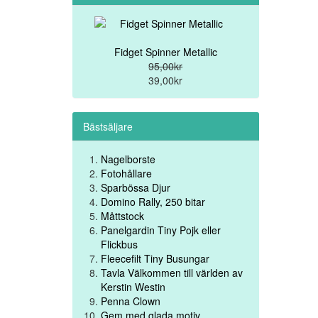
Fidget Spinner Metallic
95,00kr
39,00kr
Bästsäljare
Nagelborste
Fotohållare
Sparbössa Djur
Domino Rally, 250 bitar
Måttstock
Panelgardin Tiny Pojk eller
Flickbus
Fleecefilt Tiny Busungar
Tavla Välkommen till världen av
Kerstin Westin
Penna Clown
Gem med glada motiv