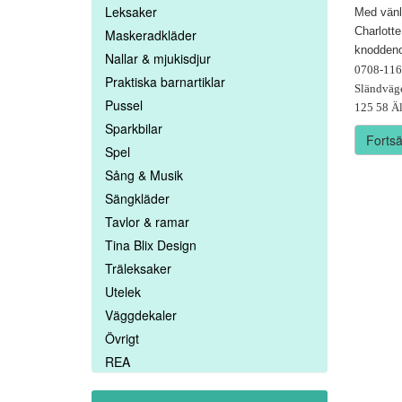
Leksaker
Med vänl
Charlotte
Maskeradkläder
knoddeno
Nallar & mjukisdjur
0708-11
Praktiska barnartiklar
Sländväg
Pussel
125 58 Äl
Sparkbilar
Fortsä
Spel
Sång & Musik
Sängkläder
Tavlor & ramar
Tina Blix Design
Träleksaker
Utelek
Väggdekaler
Övrigt
REA