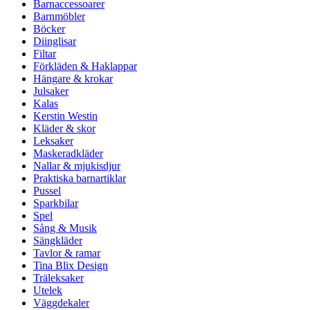
Barnaccessoarer
Barnmöbler
Böcker
Diinglisar
Filtar
Förkläden & Haklappar
Hängare & krokar
Julsaker
Kalas
Kerstin Westin
Kläder & skor
Leksaker
Maskeradkläder
Nallar & mjukisdjur
Praktiska barnartiklar
Pussel
Sparkbilar
Spel
Sång & Musik
Sängkläder
Tavlor & ramar
Tina Blix Design
Träleksaker
Utelek
Väggdekaler