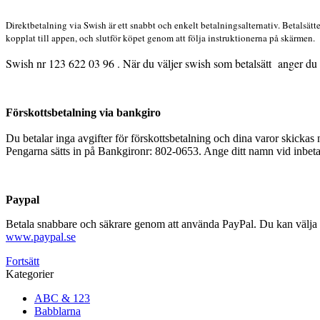
Direktbetalning via Swish är ett snabbt och enkelt betalningsalternativ. Betalsät
kopplat till appen, och slutför köpet genom att följa instruktionerna på skärmen.
Swish nr 123 622 03 96
. När du väljer swish som betalsätt anger du
Förskottsbetalning via bankgiro
Du betalar inga avgifter för förskottsbetalning och dina varor skickas n
Pengarna sätts in på Bankgironr: 802-0653. Ange ditt namn vid inbetal
Paypal
Betala snabbare och säkrare genom att använda PayPal. Du kan välja att f
www.paypal.se
Fortsätt
Kategorier
ABC & 123
Babblarna