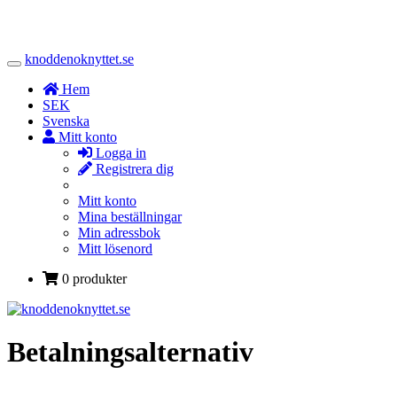
knoddenoknyttet.se
Toggle
Navigation
Hem
SEK
Svenska
Mitt konto
Logga in
Registrera dig
Mitt konto
Mina beställningar
Min adressbok
Mitt lösenord
0 produkter
Betalningsalternativ