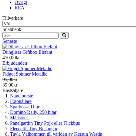
Övrigt
REA
Tillverkare
Snabbsök
Senaste
Diinglisar Giftbox Elefant
450,00kr
Erbjudanden
Fidget Spinner Metallic
95,00kr
39,00kr
Bästsäljare
Nagelborste
Fotohållare
Sparbössa Djur
Domino Rally, 250 bitar
Måttstock
Panelgardin Tiny Pojk eller Flickbus
Fleecefilt Tiny Busungar
Tavla Välkommen till världen av Kerstin Westin