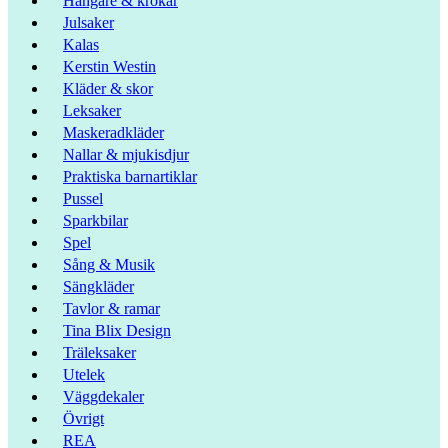
Hängare & krokar
Julsaker
Kalas
Kerstin Westin
Kläder & skor
Leksaker
Maskeradkläder
Nallar & mjukisdjur
Praktiska barnartiklar
Pussel
Sparkbilar
Spel
Sång & Musik
Sängkläder
Tavlor & ramar
Tina Blix Design
Träleksaker
Utelek
Väggdekaler
Övrigt
REA