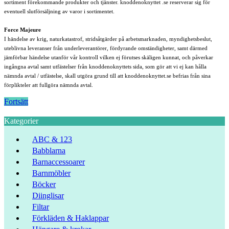
sortiment förekommande produkter och tjänster. knoddenoknyttet .se reserverar sig för
eventuell slutförsäljning av varor i sortimentet.
Force Majeure
I händelse av krig, naturkatastrof, stridsåtgärder på arbetsmarknaden, myndighetsbeslut,
uteblivna leveranser från underleverantörer, fördyrande omständigheter, samt därmed
jämförbar händelse utanför vår kontroll vilken ej förutses skäligen kunnat, och påverkar
ingångna avtal samt utfästelser från knoddenoknyttets sida, som gör att vi ej kan hålla
nämnda avtal / utfästelse, skall utgöra grund till att knoddenoknyttet.se befrias från sina
förplikteler att fullgöra nämnda avtal.
Fortsätt
Kategorier
ABC & 123
Babblarna
Barnaccessoarer
Barnmöbler
Böcker
Diinglisar
Filtar
Förkläden & Haklappar