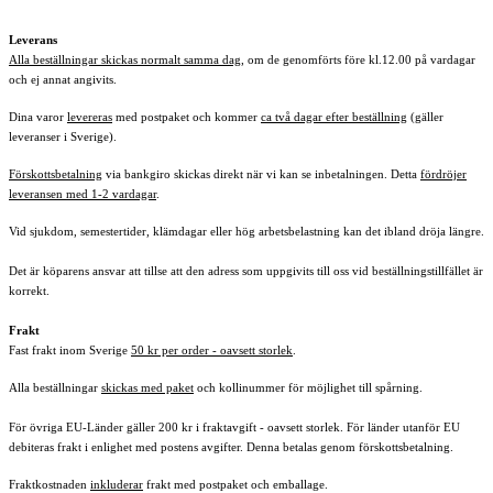
Leverans
Alla beställningar skickas normalt samma dag
, om de genomförts före kl.12.00 på vardagar
och ej annat angivits.
Dina varor
levereras
med postpaket och kommer
ca två dagar efter beställning
(gäller
leveranser i Sverige).
Förskottsbetalning
via bankgiro skickas direkt när vi kan se inbetalningen. Detta
fördröjer
leveransen med 1-2 vardagar
.
Vid sjukdom, semestertider, klämdagar eller hög arbetsbelastning kan det ibland dröja längre.
Det är köparens ansvar att tillse att den adress som uppgivits till oss vid beställningstillfället är
korrekt.
Frakt
Fast frakt inom Sverige
50 kr per order - oavsett storlek
.
Alla beställningar
skickas med paket
och kollinummer för möjlighet till spårning
.
För övriga EU-Länder gäller 200 kr i fraktavgift - oavsett storlek. För länder utanför EU
debiteras frakt i enlighet med postens avgifter. Denna betalas genom förskottsbetalning.
Fraktkostnaden
inkluderar
frakt med postpaket och emballage.