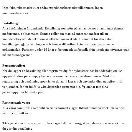
Inga fakturakostnader eller andra expeditionskostnader tillkommer. Ingen
minimiorderstorlek.
Beställning
Alla beställningar är bindande. Beställning som görs på annan persons namn utan dennes
medgivande, polisanmäles. Samma gäller om man på annat sätt medför till att
knoddenoknyttet lider ekonomisk eller tar annan skada. IP-numret för den dator
beställningen gjorts från loggas och lämnas till Polisen från oss tillsammans med en
polisanmälan. Personer under 18 år är ej berättigade att beställa från knoddenoknyttet.se utan
målmans medgivande.
Personuppgifter
När du lägger en beställning eller registrerar dig för nyhetsbrev hos knoddenoknyttet.se
uppger du dina personuppgifter såsom namn, adress och telefonnummer. Med din
registrering och beställning godkänner du att vi lagrar och använder dina uppgifter i vår
verksamhet, för att fullfölja våra åtaganden gentemot dig. Vi lämnar inte dina
personuppgifter till tredje part.
Restnoterade varor
Alla varor som finns i webbutiken finns normalt i lager. Ibland hinner vi dock inte ta bort
varorna ur butiken.
Tänk på att om du sparar varor flera dagar i din varukorg, så kan de ta slut eller utgå innan
du gör din beställning.