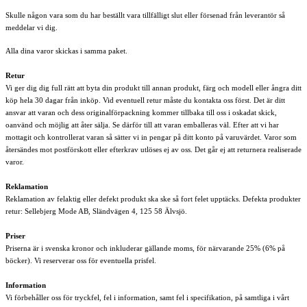
Skulle någon vara som du har beställt vara tillfälligt slut eller försenad från leverantör så
meddelar vi dig.
Alla dina varor skickas i samma paket.
Retur
Vi ger dig dig full rätt att byta din produkt till annan produkt, färg och modell eller ångra ditt
köp hela 30 dagar från inköp. Vid eventuell retur måste du kontakta oss först. Det är ditt
ansvar att varan och dess originalförpackning kommer tillbaka till oss i oskadat skick,
oanvänd och möjlig att åter sälja. Se därför till att varan emballeras väl. Efter att vi har
mottagit och kontrollerat varan så sätter vi in pengar på ditt konto på varuvärdet. Varor som
återsändes mot postförskott eller efterkrav utlöses ej av oss. Det går ej att returnera realiserade
varor.
Reklamation
Reklamation av felaktig eller defekt produkt ska ske så fort felet upptäcks. Defekta produkter
retur: Sellebjerg Mode AB, Sländvägen 4, 125 58 Älvsjö.
Priser
Priserna är i svenska kronor och inkluderar gällande moms, för närvarande 25% (6% på
böcker). Vi reserverar oss för eventuella prisfel.
Information
Vi förbehåller oss för tryckfel, fel i information, samt fel i specifikation, på samtliga i vårt