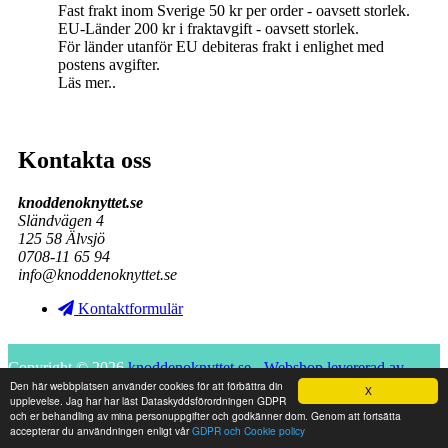
Fast frakt inom Sverige 50 kr per order - oavsett storlek.
EU-Länder 200 kr i fraktavgift - oavsett storlek.
För länder utanför EU debiteras frakt i enlighet med
postens avgifter.
Läs mer..
Kontakta oss
knoddenoknyttet.se
Sländvägen 4
125 58 Älvsjö
0708-11 65 94
info@knoddenoknyttet.se
Kontaktformulär
Copyright © 2026
knoddenoknyttet.se
-
Webshop levererad av
Den här webbplatsen använder cookies för att förbättra din
X
upplevelse. Jag har har läst Dataskyddsförordningen GDPR
DistansData
och er behandling av mina personuppgifter och godkänner dom. Genom att fortsätta
accepterar du användningen enligt vår
GDPR och Cookie policy