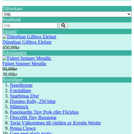
Tillverkare
Snabbsök
Senaste
Diinglisar Giftbox Elefant
450,00kr
Erbjudanden
Fidget Spinner Metallic
95,00kr
39,00kr
Bästsäljare
Nagelborste
Fotohållare
Sparbössa Djur
Domino Rally, 250 bitar
Måttstock
Panelgardin Tiny Pojk eller Flickbus
Fleecefilt Tiny Busungar
Tavla Välkommen till världen av Kerstin Westin
Penna Clown
Gem med glada motiv