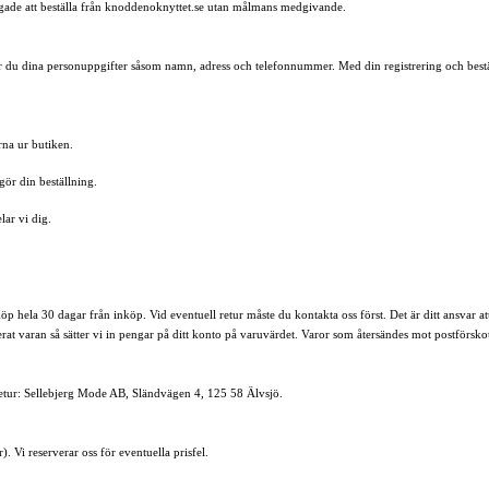
tigade att beställa från knoddenoknyttet.se utan målmans medgivande.
er du dina personuppgifter såsom namn, adress och telefonnummer. Med din registrering och bestäl
rna ur butiken.
gör din beställning.
lar vi dig.
t köp hela 30 dagar från inköp. Vid eventuell retur måste du kontakta oss först. Det är ditt ansvar
llerat varan så sätter vi in pengar på ditt konto på varuvärdet. Varor som återsändes mot postförskott 
 retur: Sellebjerg Mode AB, Sländvägen 4, 125 58 Älvsjö.
Vi reserverar oss för eventuella prisfel.