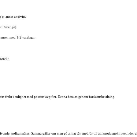
 ej annat angivits.
r i Sverige).
eransen med 1-2 vardagar
.
korrekt.
eras frakt i enlighet med postens avgifter. Denna betalas genom förskottsbetalning.
ande, polisanmäles. Samma gäller om man på annat sätt medför till att knoddenoknyttet lider ek