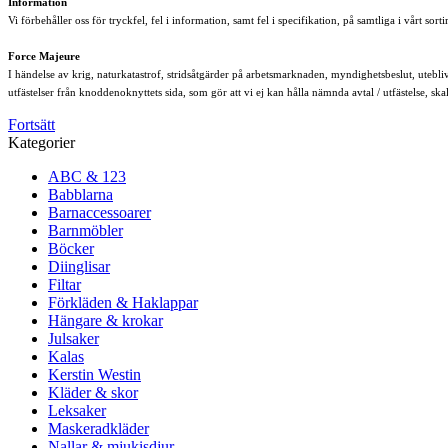
Information
Vi förbehåller oss för tryckfel, fel i information, samt fel i specifikation, på samtliga i vårt s
Force Majeure
I händelse av krig, naturkatastrof, stridsåtgärder på arbetsmarknaden, myndighetsbeslut, utebl
utfästelser från knoddenoknyttets sida, som gör att vi ej kan hålla nämnda avtal / utfästelse, ska
Fortsätt
Kategorier
ABC & 123
Babblarna
Barnaccessoarer
Barnmöbler
Böcker
Diinglisar
Filtar
Förkläden & Haklappar
Hängare & krokar
Julsaker
Kalas
Kerstin Westin
Kläder & skor
Leksaker
Maskeradkläder
Nallar & mjukisdjur