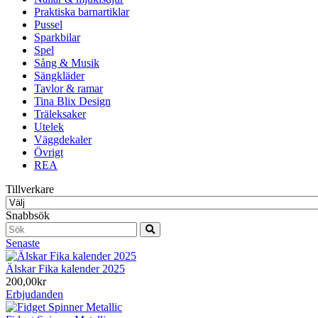
Praktiska barnartiklar
Pussel
Sparkbilar
Spel
Sång & Musik
Sängkläder
Tavlor & ramar
Tina Blix Design
Träleksaker
Utelek
Väggdekaler
Övrigt
REA
Tillverkare
Snabbsök
Senaste
Älskar Fika kalender 2025
200,00kr
Erbjudanden