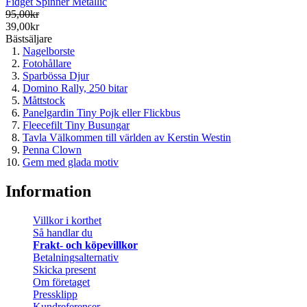
Fidget Spinner Metallic
95,00kr
39,00kr
Bästsäljare
Nagelborste
Fotohållare
Sparbössa Djur
Domino Rally, 250 bitar
Måttstock
Panelgardin Tiny Pojk eller Flickbus
Fleecefilt Tiny Busungar
Tavla Välkommen till världen av Kerstin Westin
Penna Clown
Gem med glada motiv
Information
Villkor i korthet
Så handlar du
Frakt- och köpevillkor
Betalningsalternativ
Skicka present
Om företaget
Pressklipp
Kundreferenser