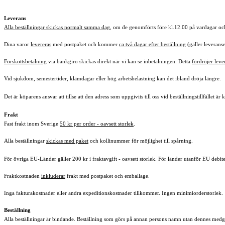
Leverans
Alla beställningar skickas normalt samma dag
, om de genomförts före kl.12.00 på vardagar och
Dina varor
levereras
med postpaket och kommer
ca två dagar efter beställning
(gäller leveranse
Förskottsbetalning
via bankgiro skickas direkt när vi kan se inbetalningen. Detta
fördröjer lev
Vid sjukdom, semestertider, klämdagar eller hög arbetsbelastning kan det ibland dröja längre.
Det är köparens ansvar att tillse att den adress som uppgivits till oss vid beställningstillfället är 
Frakt
Fast frakt inom Sverige
50 kr per order - oavsett storlek
.
Alla beställningar
skickas med paket
och kollinummer för möjlighet till spårning
.
För övriga EU-Länder gäller 200 kr i fraktavgift - oavsett storlek. För länder utanför EU debit
Fraktkostnaden
inkluderar
frakt med postpaket och emballage.
Inga fakturakostnader eller andra expeditionskostnader tillkommer. Ingen minimiorderstorlek.
Beställning
Alla beställningar är bindande. Beställning som görs på annan persons namn utan dennes medgiv