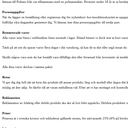
lämnas till Polisen från oss tillsammans med en polisanmälan. Personer under 18 år är ej berät
Personuppgifter
När du lägger en beställning eller registrerar dig för nyhetsbrev hos knoddenoknyttet.se uppg
fullfölja våra åtaganden gentemot dig. Vi lämnar inte dina personuppgifter till tredje part.
Restnoterade varor
Alla varor som finns i webbutiken finns normalt i lager. Ibland hinner vi dock inte ta bort varo
Tänk på att om du sparar varor flera dagar i din varukorg, så kan de ta slut eller utgå innan du 
Skulle någon vara som du har beställt vara tillfälligt slut eller försenad från leverantör så medde
Alla dina varor skickas i samma paket.
Retur
Vi ger dig dig full rätt att byta din produkt till annan produkt, färg och modell eller ångra dit
möjlig att åter sälja. Se därför till att varan emballeras väl. Efter att vi har mottagit och kontro
Reklamation
Reklamation av felaktig eller defekt produkt ska ske så fort felet upptäcks. Defekta produkter
Priser
Priserna är i svenska kronor och inkluderar gällande moms, för närvarande 25% (6% på böcker). 