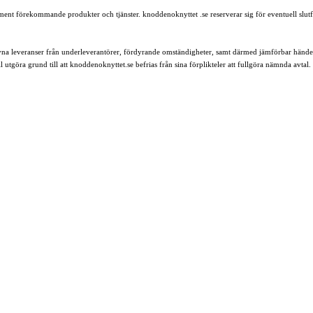
ortiment förekommande produkter och tjänster. knoddenoknyttet .se reserverar sig för eventuell slutf
ivna leveranser från underleverantörer, fördyrande omständigheter, samt därmed jämförbar händel
ll utgöra grund till att knoddenoknyttet.se befrias från sina förplikteler att fullgöra nämnda avtal.