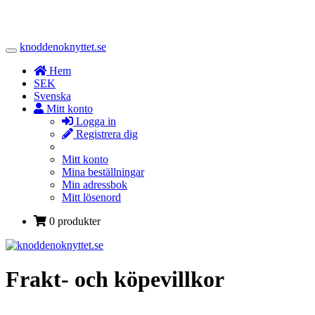
knoddenoknyttet.se
Toggle
Navigation
Hem
SEK
Svenska
Mitt konto
Logga in
Registrera dig
Mitt konto
Mina beställningar
Min adressbok
Mitt lösenord
0 produkter
Frakt- och köpevillkor